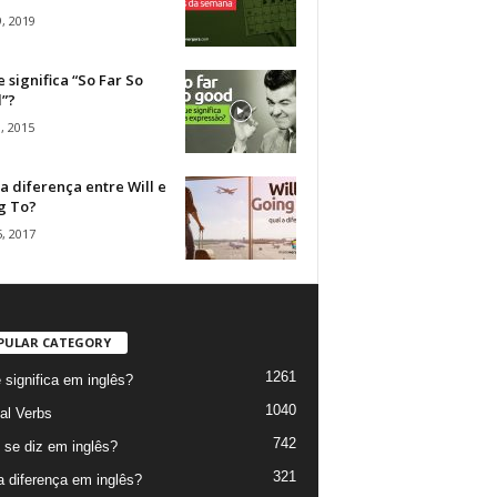
, 2019
 significa “So Far So
”?
, 2015
a diferença entre Will e
g To?
, 2017
PULAR CATEGORY
1261
 significa em inglês?
1040
al Verbs
742
se diz em inglês?
321
a diferença em inglês?