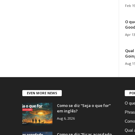
Feb 19
O que
Good
Apr 13
Qual 
Goin
Aug 15
EVEN MORE NEWS
PO
O que
Como se diz “Seja o que for”
em inglês?
Phras
Aug 6, 2026
Como 
Qual 
Como se diz “Ficar acordado