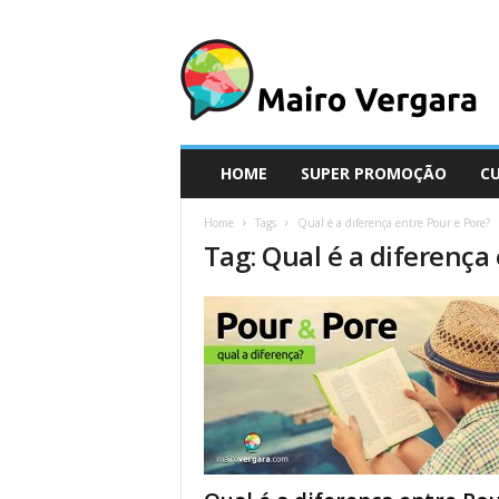
M
a
i
r
o
V
e
HOME
SUPER PROMOÇÃO
C
r
g
Home
Tags
Qual é a diferença entre Pour e Pore?
a
Tag: Qual é a diferença
r
a