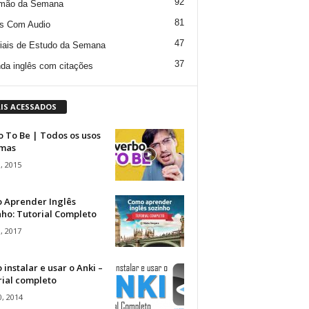
92
mão da Semana
81
s Com Audio
47
iais de Estudo da Semana
37
da inglês com citações
IS ACESSADOS
 To Be | Todos os usos
rmas
, 2015
 Aprender Inglês
ho: Tutorial Completo
, 2017
instalar e usar o Anki –
rial completo
, 2014