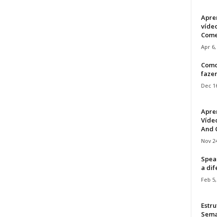
Apre
víde
Come
Apr 6,
Como
faze
Dec 16
Apre
Vídeo
And C
Nov 24
Speak
a di
Feb 5,
Estru
Sem