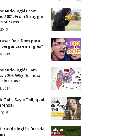
ndendo inglês com
os #001: From Struggle
s Success
 2015
 usar Do e Does para
r perguntas em inglês?
, 2014
ndendo Inglês Com
s #208: Why Do India
hina Have...
, 2017
, Talk, Say e Tell, qual
ferença?
 2015
turas do Inglês: Dias da
ana