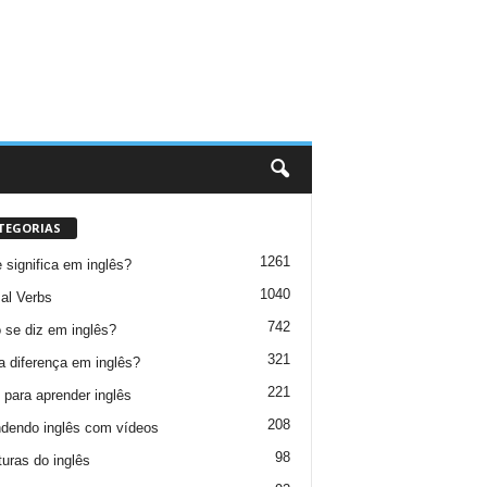
TEGORIAS
1261
 significa em inglês?
1040
al Verbs
742
se diz em inglês?
321
a diferença em inglês?
221
 para aprender inglês
208
dendo inglês com vídeos
98
turas do inglês