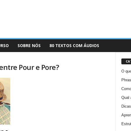
URSO
SOBRE NÓS
80 TEXTOS COM ÁUDIOS
CA
 entre Pour e Pore?
O que
Phras
Como 
Qual 
Dicas
Apren
Estru