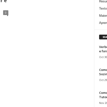
r e
Resu
Texto
0
Mater
Apren
MA
Verbo
e fo
Oct 30
Como
Sozin
Oct 29
Como 
Tuto
Nov 20