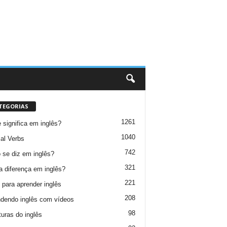
TEGORIAS
1261
 significa em inglês?
1040
al Verbs
742
se diz em inglês?
321
a diferença em inglês?
221
 para aprender inglês
208
dendo inglês com vídeos
98
turas do inglês