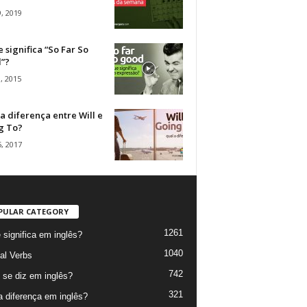
, 2019
 significa “So Far So
”?
, 2015
a diferença entre Will e
g To?
, 2017
PULAR CATEGORY
1261
 significa em inglês?
1040
al Verbs
742
se diz em inglês?
321
a diferença em inglês?