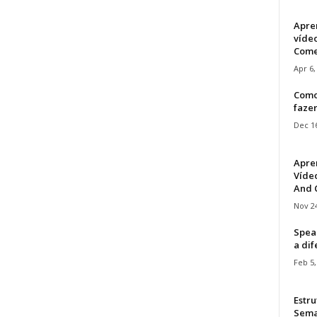
Apre
víde
Come
Apr 6,
Como
faze
Dec 16
Apre
Vídeo
And C
Nov 24
Speak
a di
Feb 5,
Estru
Sem