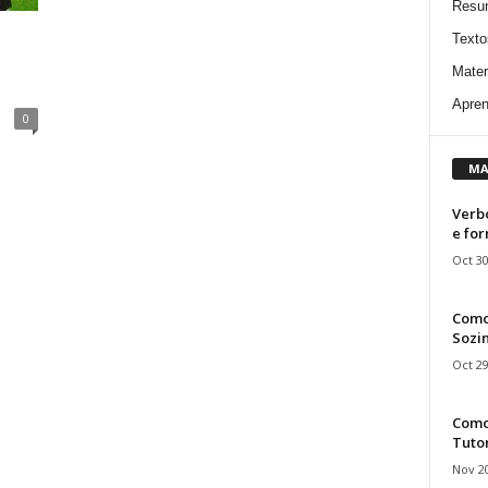
Resu
Texto
Mater
Apren
0
MA
Verbo
e fo
Oct 30
Como
Sozin
Oct 29
Como 
Tuto
Nov 20