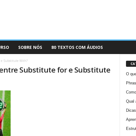
URSO
SOBRE NÓS
80 TEXTOS COM ÁUDIOS
r e Substitute With?
CA
entre Substitute for e Substitute
O que
Phras
Como 
Qual 
Dicas
Apren
Estru