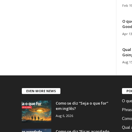
Feb 19
O que
Good
Apr 13
Qual 
Goin
Aug 15
EVEN MORE NEWS
PO
O que
Como se diz “Seja o que for”
em inglês?
Phras
Aug 6, 2026
Como 
Qual 
Como se diz “Ficar acordado