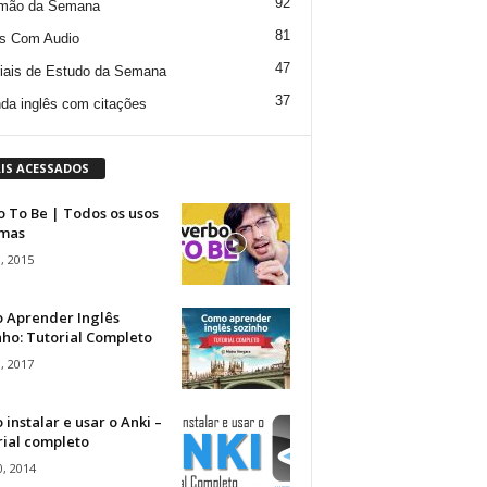
92
mão da Semana
81
s Com Audio
47
iais de Estudo da Semana
37
da inglês com citações
IS ACESSADOS
 To Be | Todos os usos
rmas
, 2015
 Aprender Inglês
ho: Tutorial Completo
, 2017
instalar e usar o Anki –
rial completo
, 2014