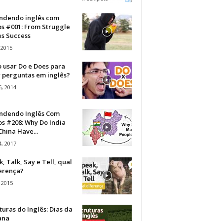
ndendo inglês com
os #001: From Struggle
s Success
 2015
 usar Do e Does para
r perguntas em inglês?
, 2014
ndendo Inglês Com
s #208: Why Do India
hina Have...
, 2017
, Talk, Say e Tell, qual
ferença?
 2015
turas do Inglês: Dias da
ana