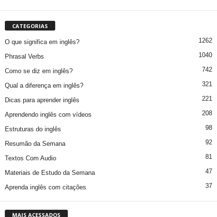
CATEGORIAS
1262
O que significa em inglês?
1040
Phrasal Verbs
742
Como se diz em inglês?
321
Qual a diferença em inglês?
221
Dicas para aprender inglês
208
Aprendendo inglês com vídeos
98
Estruturas do inglês
92
Resumão da Semana
81
Textos Com Audio
47
Materiais de Estudo da Semana
37
Aprenda inglês com citações
MAIS ACESSADOS