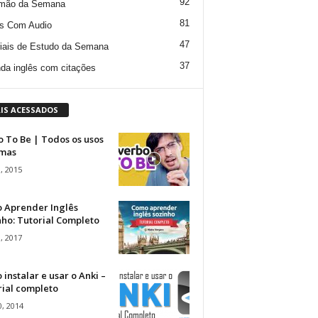
92
mão da Semana
81
s Com Audio
47
iais de Estudo da Semana
37
da inglês com citações
IS ACESSADOS
 To Be | Todos os usos
rmas
, 2015
 Aprender Inglês
ho: Tutorial Completo
, 2017
instalar e usar o Anki –
rial completo
, 2014