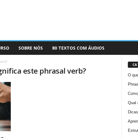
URSO
SOBRE NÓS
80 TEXTOS COM ÁUDIOS
 verb?
CA
gnifica este phrasal verb?
O que
Phras
Como 
Qual 
Dicas
Apren
Estru