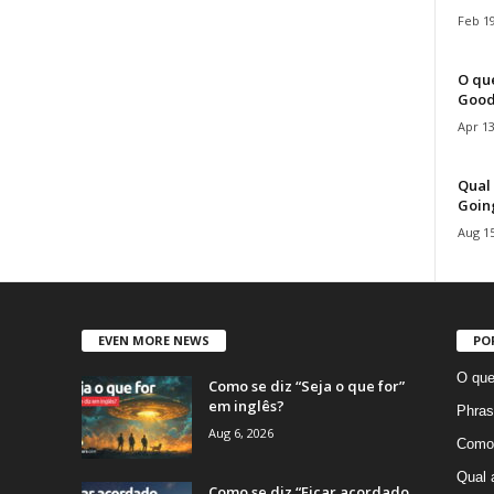
Feb 19
O que
Good
Apr 13
Qual 
Goin
Aug 15
EVEN MORE NEWS
PO
O que
Como se diz “Seja o que for”
em inglês?
Phras
Aug 6, 2026
Como 
Qual 
Como se diz “Ficar acordado