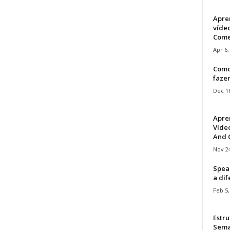
Apre
víde
Come
Apr 6,
Como
faze
Dec 16
Apre
Vídeo
And C
Nov 24
Speak
a di
Feb 5,
Estru
Sem