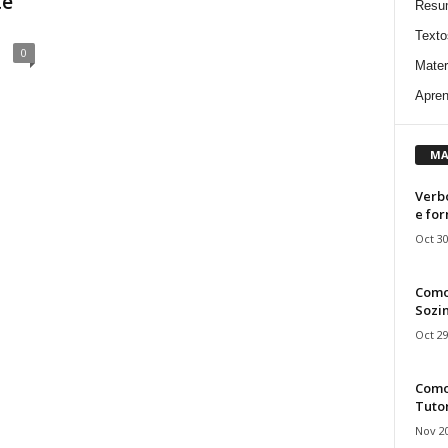
te
Resu
Texto
0
Mater
Apren
MA
Verbo
e fo
Oct 30
Como
Sozin
Oct 29
Como 
Tuto
Nov 20