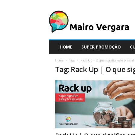
M
a
i
r
o
V
e
HOME
SUPER PROMOÇÃO
C
r
g
Home
Tags
Rack Up | O que significa este phrasal
a
Tag: Rack Up | O que si
r
a