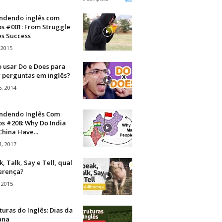
ndendo inglês com
os #001: From Struggle
s Success
 2015
 usar Do e Does para
r perguntas em inglês?
, 2014
ndendo Inglês Com
s #208: Why Do India
hina Have...
, 2017
, Talk, Say e Tell, qual
ferença?
 2015
turas do Inglês: Dias da
ana