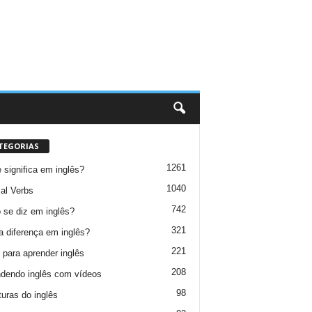
TEGORIAS
1261
 significa em inglês?
1040
al Verbs
742
se diz em inglês?
321
a diferença em inglês?
221
 para aprender inglês
208
dendo inglês com vídeos
98
turas do inglês