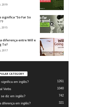
, 2019
 significa “So Far So
”?
, 2015
a diferença entre Will e
g To?
, 2017
PULAR CATEGORY
1261
 significa em inglês?
1040
al Verbs
742
se diz em inglês?
321
a diferença em inglês?