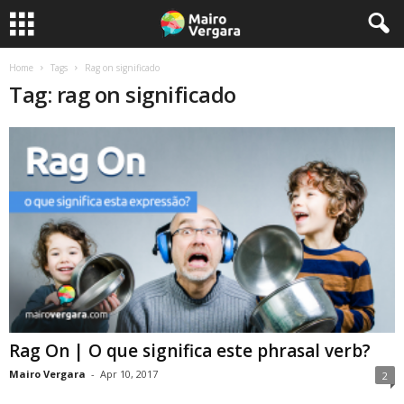
Home
Tags
Rag on significado
Tag: rag on significado
Rag On | O que significa este phrasal verb?
Mairo Vergara
-
Apr 10, 2017
2