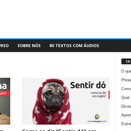
URSO
SOBRE NÓS
80 TEXTOS COM ÁUDIOS
CA
O que
Phras
Como 
Qual 
Dicas
Apren
Estru