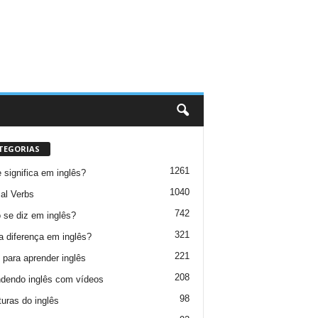
TEGORIAS
1261
 significa em inglês?
1040
al Verbs
742
se diz em inglês?
321
a diferença em inglês?
221
 para aprender inglês
208
dendo inglês com vídeos
98
turas do inglês