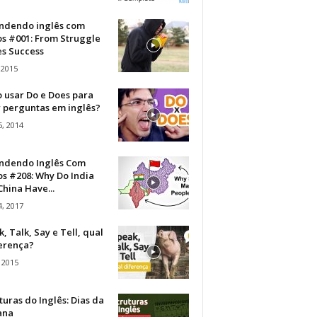
ndendo inglês com
os #001: From Struggle
s Success
 2015
 usar Do e Does para
r perguntas em inglês?
, 2014
ndendo Inglês Com
s #208: Why Do India
hina Have...
, 2017
, Talk, Say e Tell, qual
ferença?
 2015
turas do Inglês: Dias da
ana