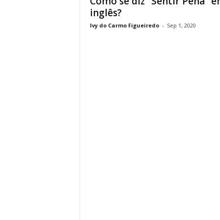
Como se diz “Sentir Pena” 
inglês?
Ivy do Carmo Figueiredo
-
Sep 1, 2020