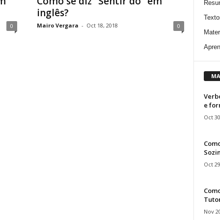
em
Como se diz “Sentir dó” em
Resu
inglês?
Texto
Mairo Vergara
-
Oct 18, 2018
0
0
Mater
Apren
MA
Verbo
e fo
Oct 30
Como
Sozin
Oct 29
Como 
Tuto
Nov 20