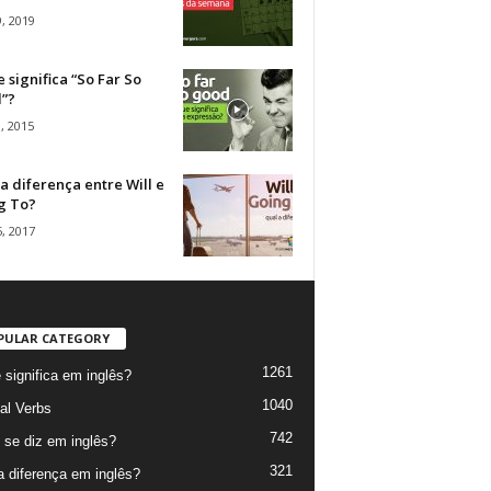
, 2019
 significa “So Far So
”?
, 2015
a diferença entre Will e
g To?
, 2017
PULAR CATEGORY
1261
 significa em inglês?
1040
al Verbs
742
se diz em inglês?
321
a diferença em inglês?