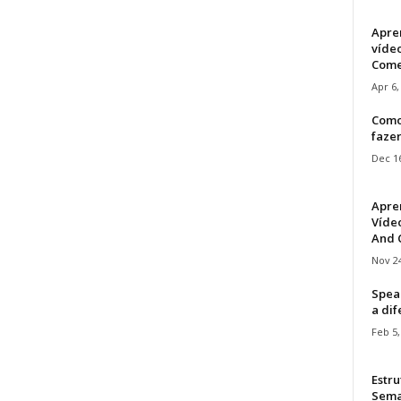
Apre
víde
Come
Apr 6,
Como
faze
Dec 16
Apre
Vídeo
And C
Nov 24
Speak
a di
Feb 5,
Estru
Sem