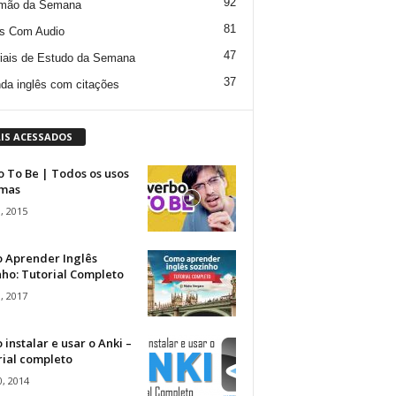
92
mão da Semana
81
s Com Audio
47
iais de Estudo da Semana
37
da inglês com citações
IS ACESSADOS
 To Be | Todos os usos
rmas
, 2015
 Aprender Inglês
ho: Tutorial Completo
, 2017
instalar e usar o Anki –
rial completo
, 2014