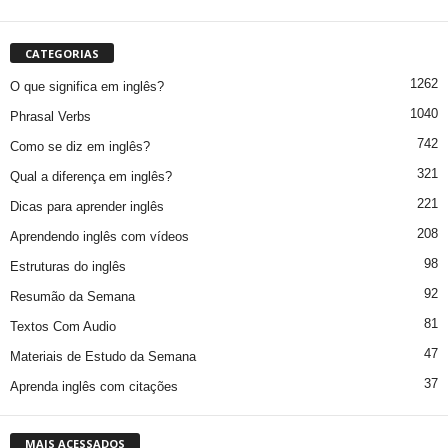
CATEGORIAS
1262
O que significa em inglês?
1040
Phrasal Verbs
742
Como se diz em inglês?
321
Qual a diferença em inglês?
221
Dicas para aprender inglês
208
Aprendendo inglês com vídeos
98
Estruturas do inglês
92
Resumão da Semana
81
Textos Com Audio
47
Materiais de Estudo da Semana
37
Aprenda inglês com citações
MAIS ACESSADOS