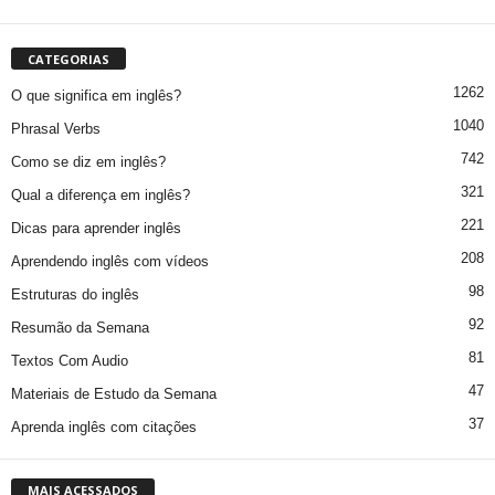
CATEGORIAS
1262
O que significa em inglês?
1040
Phrasal Verbs
742
Como se diz em inglês?
321
Qual a diferença em inglês?
221
Dicas para aprender inglês
208
Aprendendo inglês com vídeos
98
Estruturas do inglês
92
Resumão da Semana
81
Textos Com Audio
47
Materiais de Estudo da Semana
37
Aprenda inglês com citações
MAIS ACESSADOS