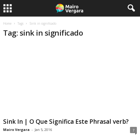
Home
Tags
Sink in significado
Tag: sink in significado
Sink In | O Que Significa Este Phrasal verb?
Mairo Vergara
-
Jan 5, 2016
7