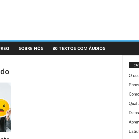
URSO
SOBRE NÓS
80 TEXTOS COM ÁUDIOS
CA
ado
O que
Phras
Como 
Qual 
Dicas
Apren
Estru