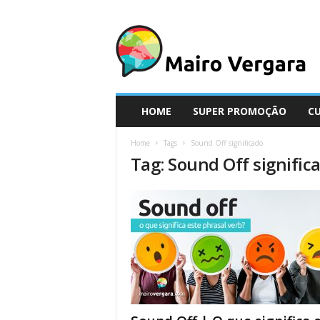
M
a
i
r
o
V
e
HOME
SUPER PROMOÇÃO
C
r
g
Home
Tags
Sound Off significado
a
Tag: Sound Off signific
r
a