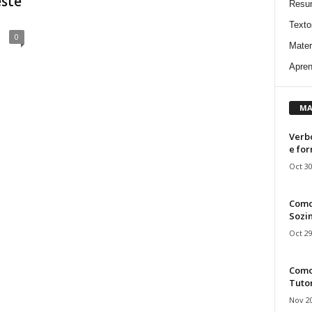
este
Resu
Texto
0
Mater
Apren
MA
Verbo
e fo
Oct 30
Como
Sozin
Oct 29
Como 
Tuto
Nov 20