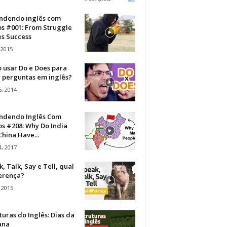
ndendo inglês com
os #001: From Struggle
s Success
 2015
 usar Do e Does para
r perguntas em inglês?
, 2014
ndendo Inglês Com
s #208: Why Do India
hina Have...
, 2017
, Talk, Say e Tell, qual
ferença?
 2015
turas do Inglês: Dias da
ana