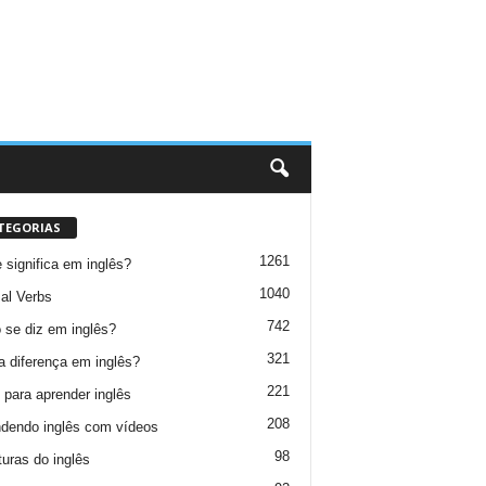
TEGORIAS
1261
 significa em inglês?
1040
al Verbs
742
se diz em inglês?
321
a diferença em inglês?
221
 para aprender inglês
208
dendo inglês com vídeos
98
turas do inglês