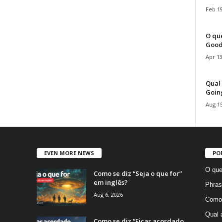
Feb 19
O que
Good
Apr 13
Qual 
Goin
Aug 15
EVEN MORE NEWS
PO
O que
Como se diz “Seja o que for”
em inglês?
Phras
Aug 6, 2026
Como 
Qual 
Como se diz “Ficar acordado