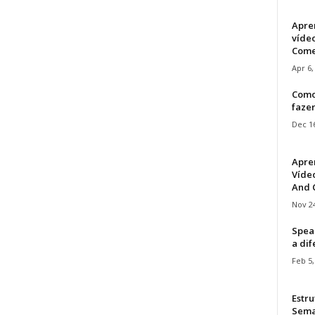
Apre
víde
Come
Apr 6,
Como
faze
Dec 16
Apre
Vídeo
And C
Nov 24
Speak
a di
Feb 5,
Estru
Sem