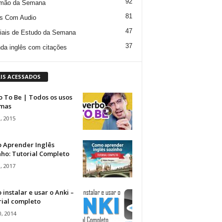
92
mão da Semana
81
s Com Audio
47
iais de Estudo da Semana
37
da inglês com citações
IS ACESSADOS
 To Be | Todos os usos
rmas
, 2015
 Aprender Inglês
ho: Tutorial Completo
, 2017
instalar e usar o Anki –
rial completo
, 2014