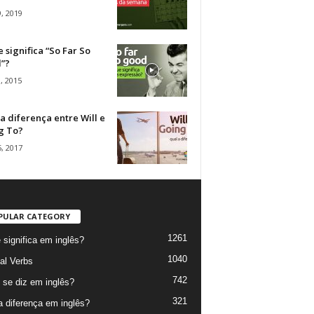
, 2019
 significa “So Far So
”?
, 2015
a diferença entre Will e
g To?
, 2017
PULAR CATEGORY
1261
 significa em inglês?
1040
al Verbs
742
se diz em inglês?
321
a diferença em inglês?