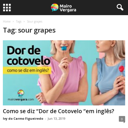
Home
Tags
Sour grapes
Tag: sour grapes
Como se diz “Dor de Cotovelo “em inglês?
Ivy do Carmo Figueiredo
-
Jun 13, 2019
0