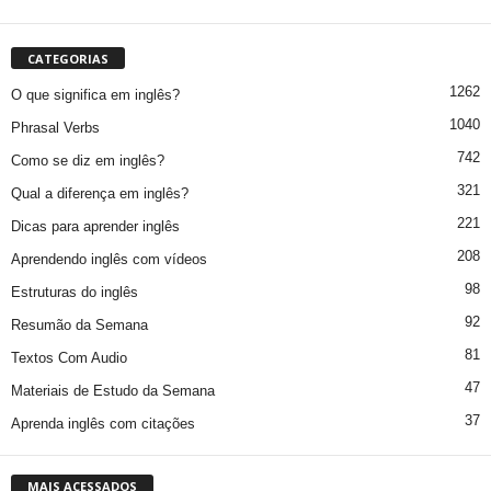
CATEGORIAS
1262
O que significa em inglês?
1040
Phrasal Verbs
742
Como se diz em inglês?
321
Qual a diferença em inglês?
221
Dicas para aprender inglês
208
Aprendendo inglês com vídeos
98
Estruturas do inglês
92
Resumão da Semana
81
Textos Com Audio
47
Materiais de Estudo da Semana
37
Aprenda inglês com citações
MAIS ACESSADOS