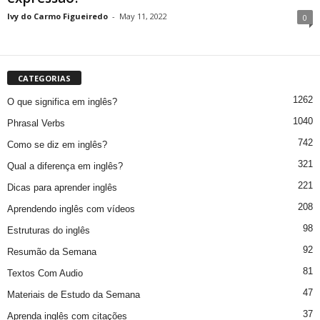
Ivy do Carmo Figueiredo
-
May 11, 2022
0
CATEGORIAS
1262
O que significa em inglês?
1040
Phrasal Verbs
742
Como se diz em inglês?
321
Qual a diferença em inglês?
221
Dicas para aprender inglês
208
Aprendendo inglês com vídeos
98
Estruturas do inglês
92
Resumão da Semana
81
Textos Com Audio
47
Materiais de Estudo da Semana
37
Aprenda inglês com citações