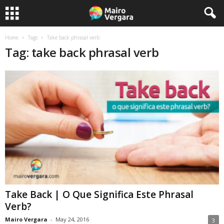
Home
Tags
Take back phrasal verb
Tag: take back phrasal verb
Take Back | O Que Significa Este Phrasal
Verb?
Mairo Vergara
-
May 24, 2016
3