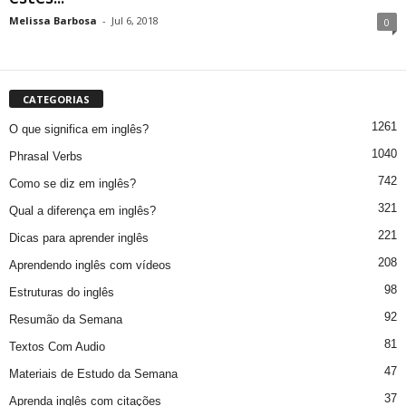
Melissa Barbosa
-
Jul 6, 2018
0
CATEGORIAS
1261
O que significa em inglês?
1040
Phrasal Verbs
742
Como se diz em inglês?
321
Qual a diferença em inglês?
221
Dicas para aprender inglês
208
Aprendendo inglês com vídeos
98
Estruturas do inglês
92
Resumão da Semana
81
Textos Com Audio
47
Materiais de Estudo da Semana
37
Aprenda inglês com citações