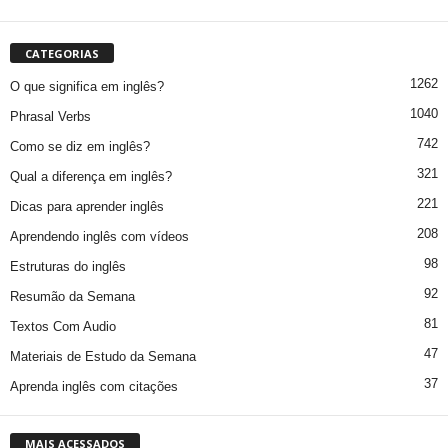
CATEGORIAS
1262
O que significa em inglês?
1040
Phrasal Verbs
742
Como se diz em inglês?
321
Qual a diferença em inglês?
221
Dicas para aprender inglês
208
Aprendendo inglês com vídeos
98
Estruturas do inglês
92
Resumão da Semana
81
Textos Com Audio
47
Materiais de Estudo da Semana
37
Aprenda inglês com citações
MAIS ACESSADOS