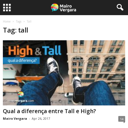
Home
Tags
Tall
Tag: tall
Qual a diferença entre Tall e High?
Mairo Vergara
-
Apr 26, 2017
14