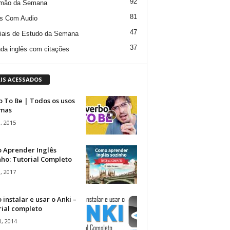
92
mão da Semana
81
s Com Audio
47
iais de Estudo da Semana
37
da inglês com citações
IS ACESSADOS
 To Be | Todos os usos
rmas
, 2015
 Aprender Inglês
ho: Tutorial Completo
, 2017
instalar e usar o Anki –
rial completo
, 2014