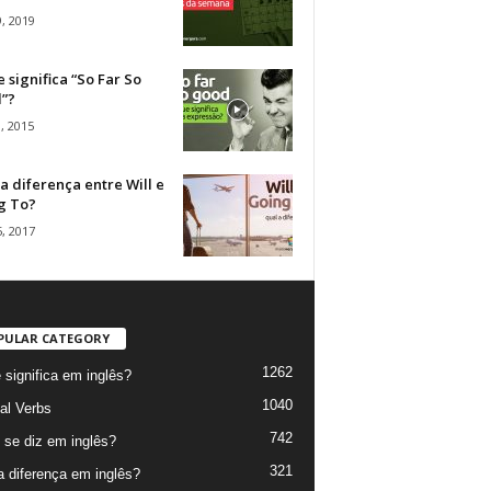
, 2019
 significa “So Far So
”?
, 2015
a diferença entre Will e
g To?
, 2017
PULAR CATEGORY
1262
 significa em inglês?
1040
al Verbs
742
se diz em inglês?
321
a diferença em inglês?