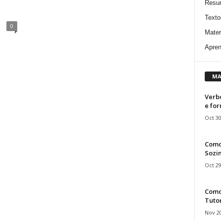
Resu
Texto
0
Mater
Apren
MA
Verbo
e fo
Oct 30
Como
Sozin
Oct 29
Como 
Tuto
Nov 20