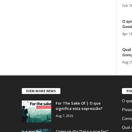
Feb 19
O que
Good
Apr 13
Qual 
Goin
Aug 15
EVEN MORE NEWS
PO
O que
For The Sake Of | O que
significa esta expressão?
Phras
Aug 7, 2026
Como 
Qual 
Como se diz “Seja o que for”