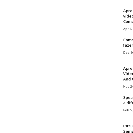
Apre
víde
Come
Apr 6,
Como
faze
Dec 16
Apre
Vídeo
And C
Nov 24
Speak
a di
Feb 5,
Estru
Sem