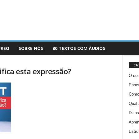
URSO
SOBRE NÓS
80 TEXTOS COM ÁUDIOS
CA
ifica esta expressão?
O que
Phras
Como 
Qual 
Dicas
Apren
Estru