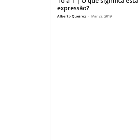
To a T | O que significa esta
expressão?
Alberto Queiroz
-
Mar 29, 2019