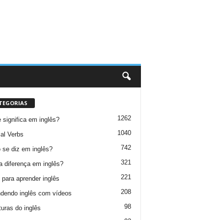
TEGORIAS
1262
 significa em inglês?
1040
al Verbs
742
se diz em inglês?
321
a diferença em inglês?
221
 para aprender inglês
208
dendo inglês com vídeos
98
turas do inglês