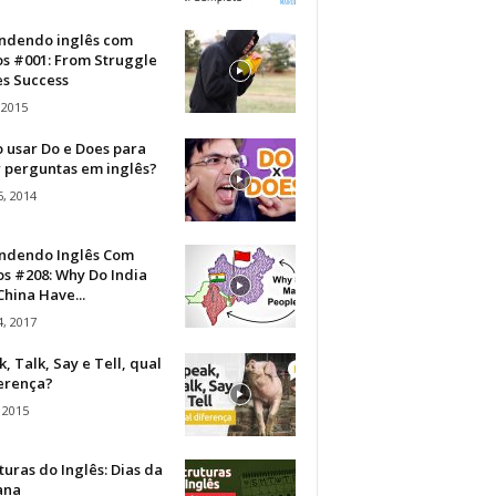
ndendo inglês com
os #001: From Struggle
s Success
 2015
 usar Do e Does para
r perguntas em inglês?
, 2014
ndendo Inglês Com
s #208: Why Do India
hina Have...
, 2017
, Talk, Say e Tell, qual
ferença?
 2015
turas do Inglês: Dias da
ana