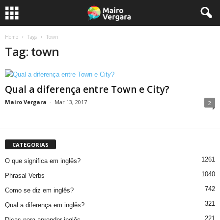
Home
Tags
Town
Tag: town
Qual a diferença entre Town e City?
Mairo Vergara
-
Mar 13, 2017
2
CATEGORIAS
1261
O que significa em inglês?
1040
Phrasal Verbs
742
Como se diz em inglês?
321
Qual a diferença em inglês?
221
Dicas para aprender inglês