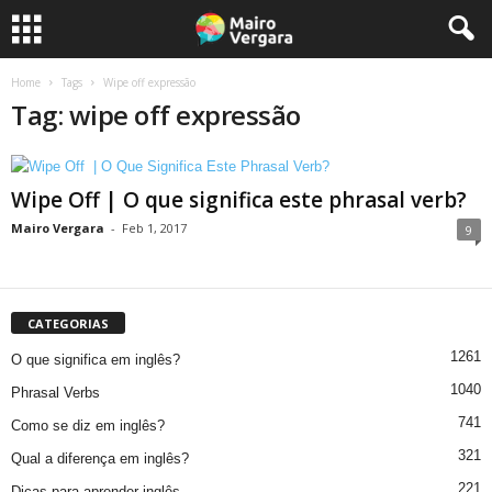
Home
Tags
Wipe off expressão
Tag: wipe off expressão
Wipe Off | O que significa este phrasal verb?
Mairo Vergara
-
Feb 1, 2017
9
CATEGORIAS
1261
O que significa em inglês?
1040
Phrasal Verbs
741
Como se diz em inglês?
321
Qual a diferença em inglês?
221
Dicas para aprender inglês