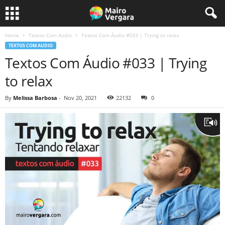
Home
Textos Com Audio
Textos Com Áudio #033 | Trying to relax
TEXTOS COM AUDIO
Textos Com Áudio #033 | Trying
to relax
By
Melissa Barbosa
-
Nov 20, 2021
22132
0