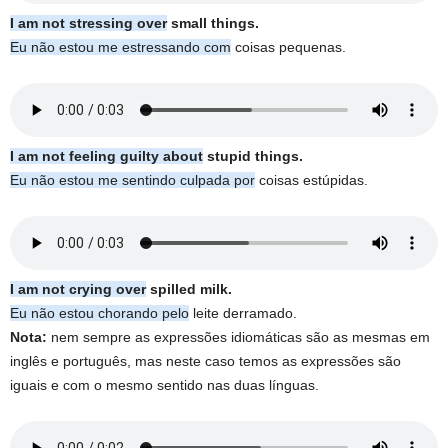
I am not stressing over
small things.
Eu não estou me estressando com
coisas pequenas.
I am not feeling guilty about
stupid things.
Eu não estou me sentindo culpada por
coisas estúpidas.
I am not crying over
spilled milk.
Eu não estou chorando pelo
leite derramado.
Nota:
nem sempre as expressões idiomáticas são as mesmas em
inglês e português, mas neste caso temos as expressões são
iguais e com o mesmo sentido nas duas línguas.