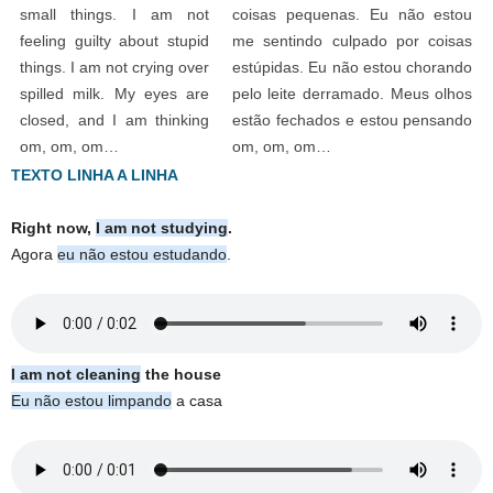
small things. I am not
coisas pequenas. Eu não estou
feeling guilty about stupid
me sentindo culpado por coisas
things. I am not crying over
estúpidas. Eu não estou chorando
spilled milk. My eyes are
pelo leite derramado. Meus olhos
closed, and I am thinking
estão fechados e estou pensando
om, om, om…
om, om, om…
TEXTO LINHA A LINHA
Right now,
I am not studying
.
Agora
eu não estou estudando
.
I am not cleaning
the house
Eu não estou limpando
a casa