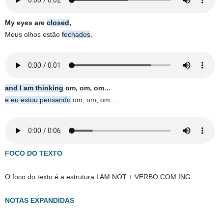
My eyes are
closed
,
Meus olhos estão
fechados
,
and I am thinking
om, om, om…
e eu estou pensando
om, om, om…
FOCO DO TEXTO
O foco do texto é a estrutura I AM NOT + VERBO COM ING.
NOTAS EXPANDIDAS