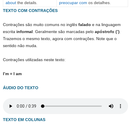
about
the details.
preocupar com
os detalhes.
TEXTO COM CONTRAÇÕES
Contrações são muito comuns no inglês
falado
e na linguagem
escrita
informal
. Geralmente são marcadas pelo
apóstrofo (’)
.
Trazemos o mesmo texto, agora com contrações. Note que o
sentido não muda.
Contrações utilizadas neste texto:
I’m = I am
ÁUDIO DO TEXTO
TEXTO EM COLUNAS