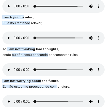
I am trying to
relax,
Eu estou tentando
relaxar,
so
I am not thinking
bad thoughts,
então
eu não estou pensando
pensamentos ruins,
I am not worrying about
the future.
Eu não estou me preocupando com
o futuro.