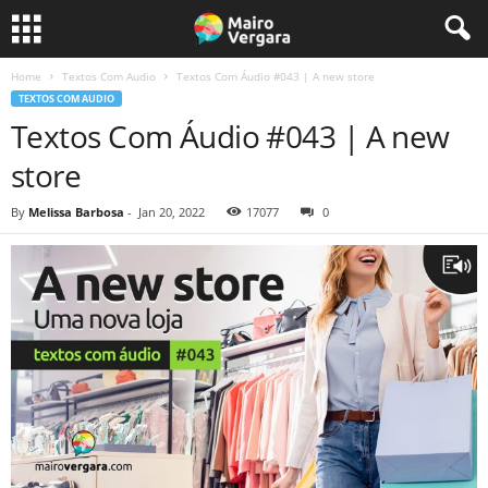
Home
Textos Com Audio
Textos Com Áudio #043 | A new store
TEXTOS COM AUDIO
Textos Com Áudio #043 | A new
store
By
Melissa Barbosa
-
Jan 20, 2022
17077
0