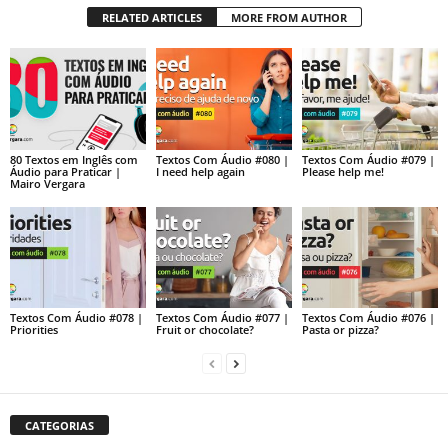
RELATED ARTICLES
MORE FROM AUTHOR
80 Textos em Inglês com
Textos Com Áudio #080 |
Textos Com Áudio #079 |
Áudio para Praticar |
I need help again
Please help me!
Mairo Vergara
Textos Com Áudio #078 |
Textos Com Áudio #077 |
Textos Com Áudio #076 |
Priorities
Fruit or chocolate?
Pasta or pizza?
CATEGORIAS