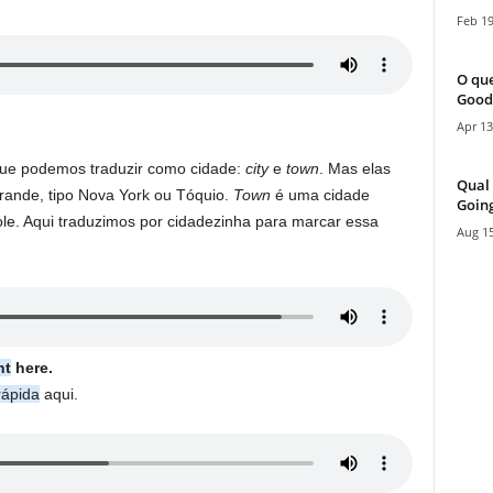
Feb 19
O que
Good
Apr 13
que podemos traduzir como cidade:
city
e
town
. Mas elas
Qual 
grande, tipo Nova York ou Tóquio.
Town
é uma cidade
Going
e. Aqui traduzimos por cidadezinha para marcar essa
Aug 15
nt
here.
rápida
aqui.