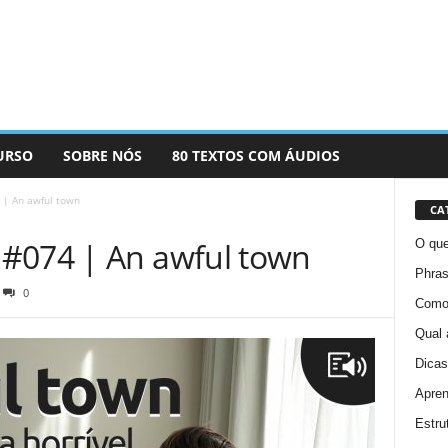
URSO
SOBRE NÓS
80 TEXTOS COM ÁUDIOS
 | An awful town
CA
#074 | An awful town
O que
Phras
0
Como 
Qual 
Dicas
Apren
Estru