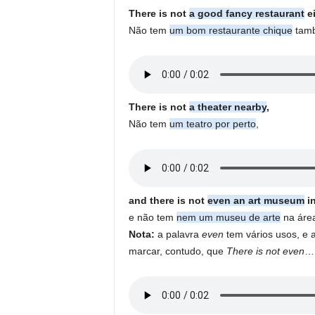
There is not
a good fancy restaurant
ei
Não tem
um bom restaurante chique
tam
There is not
a theater nearby
,
Não tem
um teatro por perto
,
and there is not
even an art museum
in
e não tem
nem um museu de arte
na áre
Nota:
a palavra
even
tem vários usos, e 
marcar, contudo, que
There is not even
… 