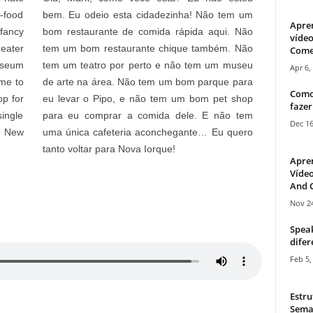
-food
bem. Eu odeio esta cidadezinha! Não tem um
Apre
fancy
bom restaurante de comida rápida aqui. Não
vídeo
eater
tem um bom restaurante chique também. Não
Come
useum
tem um teatro por perto e não tem um museu
Apr 6,
 me to
de arte na área. Não tem um bom parque para
Como
op for
eu levar o Pipo, e não tem um bom pet shop
fazer
single
para eu comprar a comida dele. E não tem
Dec 16
o New
uma única cafeteria aconchegante… Eu quero
tanto voltar para Nova Iorque!
Apre
Vídeo
And C
Nov 24
Speak
difer
Feb 5,
Estru
Sema