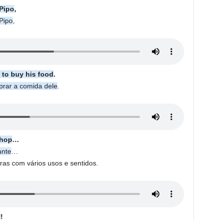
 Pipo
,
Pipo
,
 to buy his food
.
rar a comida dele
.
shop
…
ante
…
s com vários usos e sentidos.
y
!