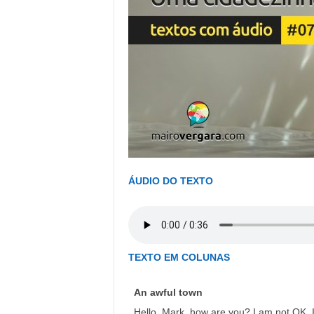
ÁUDIO DO TEXTO
TEXTO EM COLUNAS
An awful town
Hello, Mark, how are you? I am not OK. 