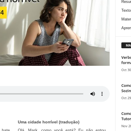
Resu
Texto
Mater
Apren
MA
Verbo
form
Oct 30
Como
Sozin
Oct 29
Como 
Tutor
Uma cidade horrível (tradução)
Nov 20
I hate
Olá, Mark, como você está? Eu não estou