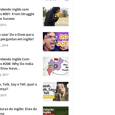
ndendo inglês com
s #001: From Struggle
s Success
 2015
 usar Do e Does para
 perguntas em inglês?
, 2014
ndendo Inglês Com
s #208: Why Do India
hina Have...
, 2017
, Talk, Say e Tell, qual a
ença?
 2015
turas do Inglês: Dias da
na