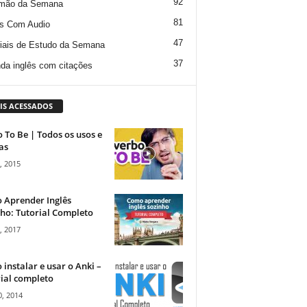
92
mão da Semana
81
s Com Audio
47
iais de Estudo da Semana
37
da inglês com citações
IS ACESSADOS
 To Be | Todos os usos e
as
, 2015
 Aprender Inglês
ho: Tutorial Completo
, 2017
instalar e usar o Anki –
ial completo
, 2014