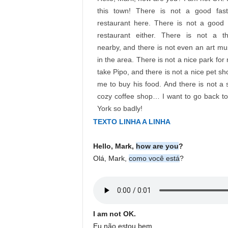
this town! There is not a good fast
restaurant here. There is not a good 
restaurant either. There is not a th
nearby, and there is not even an art m
in the area. There is not a nice park for
take Pipo, and there is not a nice pet sh
me to buy his food. And there is not a 
cozy coffee shop… I want to go back t
York so badly!
TEXTO LINHA A LINHA
Hello, Mark,
how are you
?
Olá, Mark,
como você está
?
I am not
OK.
Eu não estou bem.