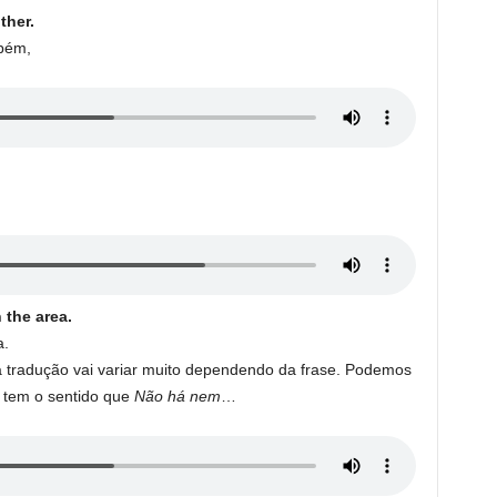
ther.
bém,
 the area.
a.
a tradução vai variar muito dependendo da frase. Podemos
tem o sentido que
Não há nem
…