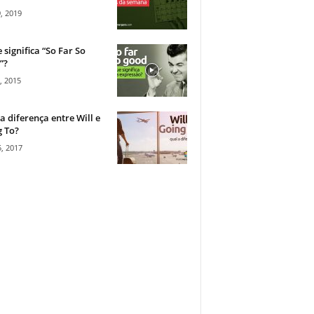
, 2019
 significa “So Far So
”?
, 2015
a diferença entre Will e
 To?
, 2017