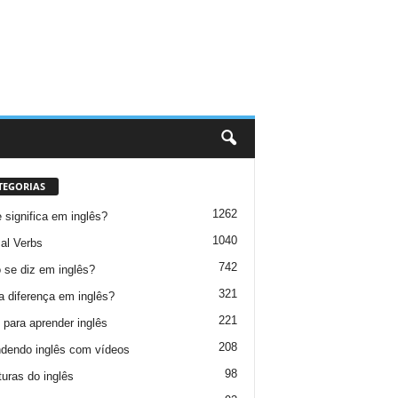
TEGORIAS
1262
 significa em inglês?
1040
al Verbs
742
se diz em inglês?
321
a diferença em inglês?
221
 para aprender inglês
208
dendo inglês com vídeos
98
turas do inglês