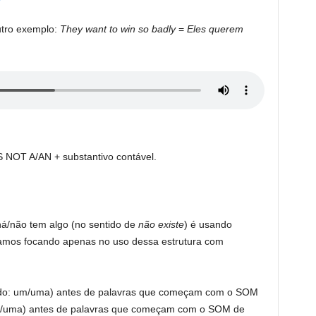
utro exemplo:
They want to win so badly
=
Eles querem
S NOT A/AN + substantivo contável.
á/não tem algo (no sentido de
não existe
) é usando
amos focando apenas no uso dessa estrutura com
nido: um/uma) antes de palavras que começam com o SOM
 um/uma) antes de palavras que começam com o SOM de