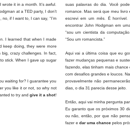
wrote it in a month. It’s awful.
suas palavras do dia. Você pode 
 Hodgman at a TED party, I don’t
romance. Mas será que meu livro 
no, if I want to, I can say, “I’m
escrevi em um mês. É horrível.
encontrar John Hodgman em uma f
“sou um cientista da computação.
ion. I learned that when I made
“Sou um romancista.”
uld keep doing, they were more
 big, crazy challenges. In fact,
Aqui vai a última coisa que eu go
ly to stick. When I gave up sugar
fazer mudanças pequenas e sustent
fazendo, elas tinham mais chance
com desafios grandes e loucos. Na
ou waiting for? I guarantee you
provavelmente não permanecerão
 you like it or not, so why not
dias, o dia 31 parecia desse jeito.
anted to try and
give it a shot
!
Então, aqui vai minha pergunta pa
Eu garanto que os próximos 30 di
ou não, então, por que não pens
fazer e
dar uma chance
pelos pró