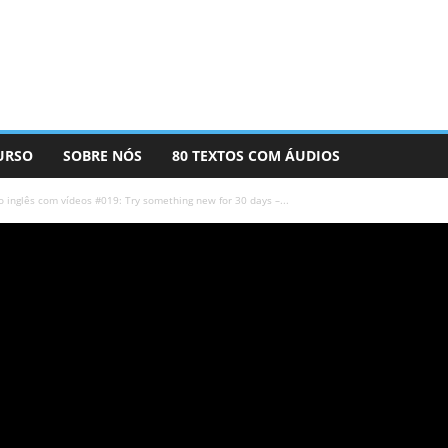
URSO
SOBRE NÓS
80 TEXTOS COM ÁUDIOS
 inglês com vídeos #019: Try something new for 30 days –...