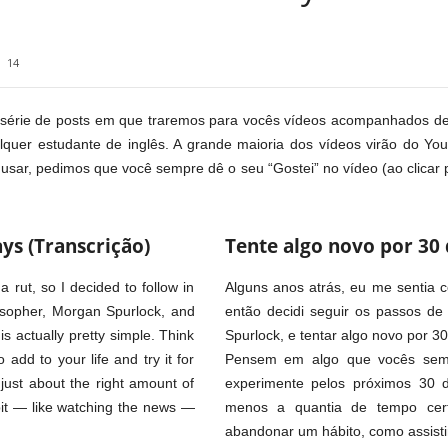
14
érie de posts em que traremos para vocês vídeos acompanhados de t
alquer estudante de inglês. A grande maioria dos vídeos virão do Yo
 usar, pedimos que você sempre dê o seu “Gostei” no vídeo (ao clicar 
ys (Transcrição)
Tente algo novo por 30 
 a rut, so I decided to follow in
Alguns anos atrás, eu me sentia 
losopher, Morgan Spurlock, and
então decidi seguir os passos de
s actually pretty simple. Think
Spurlock, e tentar algo novo por 3
add to your life and try it for
Pensem em algo que vocês semp
 just about the right amount of
experimente pelos próximos 30 
bit — like watching the news —
menos a quantia de tempo cert
abandonar um hábito, como assistir