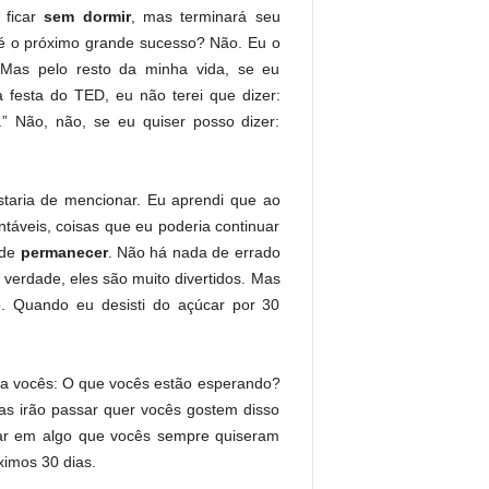
ficar
sem dormir
, mas terminará seu
é o próximo grande sucesso? Não. Eu o
 Mas pelo resto da minha vida, se eu
esta do TED, eu não terei que dizer:
” Não, não, se eu quiser posso dizer:
staria de mencionar. Eu aprendi que ao
áveis, coisas que eu poderia continuar
 de
permanecer
. Não há nada de errado
 verdade, eles são muito divertidos. Mas
. Quando eu desisti do açúcar por 30
ra vocês: O que vocês estão esperando?
as irão passar quer vocês gostem disso
ar em algo que vocês sempre quiseram
ximos 30 dias.