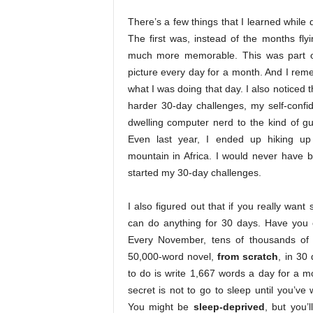
There’s a few things that I learned while
The first was, instead of the months fly
much more memorable. This was part of
picture every day for a month. And I re
what I was doing that day. I also noticed 
harder 30-day challenges, my self-confi
dwelling computer nerd to the kind of g
Even last year, I ended up hiking up 
mountain in Africa. I would never have 
started my 30-day challenges.
I also figured out that if you really wan
can do anything for 30 days. Have you 
Every November, tens of thousands of p
50,000-word novel,
from scratch
, in 30 
to do is write 1,667 words a day for a m
secret is not to go to sleep until you’ve 
You might be
sleep-deprived
, but you’