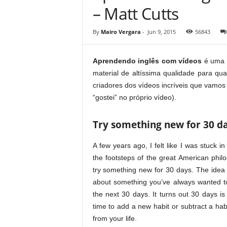
– Matt Cutts
By
Mairo Vergara
-
Jun 9, 2015
56843
Aprendendo inglês com vídeos
é uma s
material de altíssima qualidade para qu
criadores dos vídeos incríveis que vamos
“gostei” no próprio vídeo).
Try something new for 30 da
A few years ago, I felt like I was stuck in
the footsteps of the great American phi
try something new for 30 days. The idea i
about something you’ve always wanted to 
the next 30 days. It turns out 30 days is
time to add a new habit or subtract a ha
from your life.