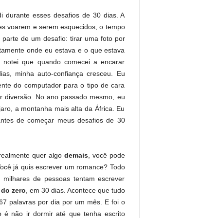
 durante esses desafios de 30 dias. A
ses voarem e serem esquecidos, o tempo
 parte de um desafio: tirar uma foto por
tamente onde eu estava e o que estava
 notei que quando comecei a encarar
ias, minha auto-confiança cresceu. Eu
ente do computador para o tipo de cara
por diversão. No ano passado mesmo, eu
jaro, a montanha mais alta da África. Eu
 antes de começar meus desafios de 30
realmente quer algo
demais
, você pode
 Você já quis escrever um romance? Todo
milhares de pessoas tentam escrever
,
do zero
, em 30 dias. Acontece que tudo
67 palavras por dia por um mês. E foi o
o é não ir dormir até que tenha escrito