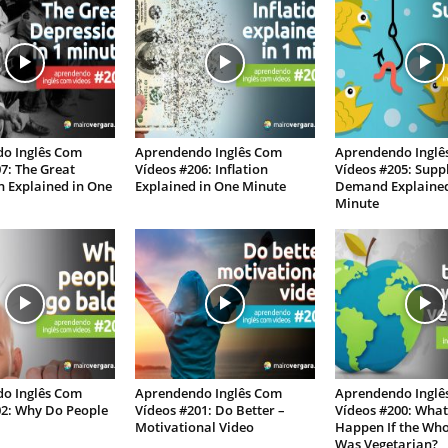
o Inglês Com
Aprendendo Inglês Com
Aprendendo Inglê
7: The Great
Vídeos #206: Inflation
Vídeos #205: Supp
n Explained in One
Explained in One Minute
Demand Explained
Minute
o Inglês Com
Aprendendo Inglês Com
Aprendendo Inglê
02: Why Do People
Vídeos #201: Do Better –
Vídeos #200: Wha
Motivational Video
Happen If the Wh
Was Vegetarian?