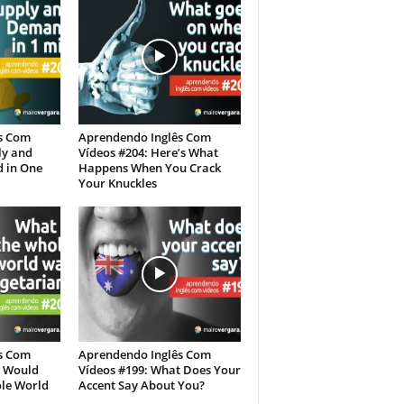
s Com
Aprendendo Inglês Com
ly and
Vídeos #204: Here’s What
 in One
Happens When You Crack
Your Knuckles
s Com
Aprendendo Inglês Com
t Would
Vídeos #199: What Does Your
ole World
Accent Say About You?