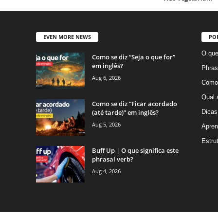
EVEN MORE NEWS
PO
O que
Como se diz “Seja o que for”
em inglês?
Phras
Aug 6, 2026
Como 
Qual 
Como se diz “Ficar acordado
(até tarde)” em inglês?
Dicas
Aug 5, 2026
Apren
Estru
Buff Up | O que significa este
phrasal verb?
Aug 4, 2026