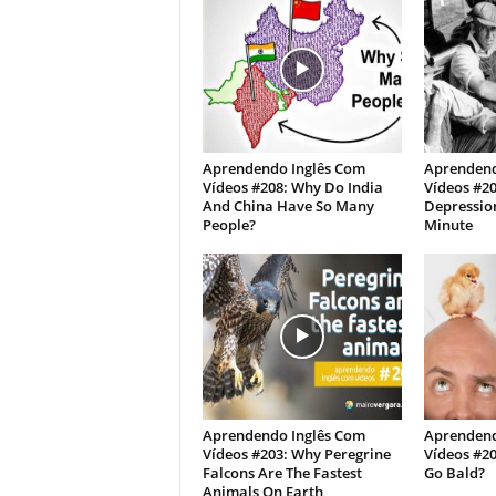
Aprendendo Inglês Com
Aprendend
Vídeos #208: Why Do India
Vídeos #20
And China Have So Many
Depressio
People?
Minute
Aprendendo Inglês Com
Aprendend
Vídeos #203: Why Peregrine
Vídeos #2
Falcons Are The Fastest
Go Bald?
Animals On Earth