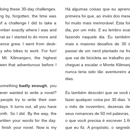
 doing these 30-day challenges.
Há algumas coisas que eu aprendi
ing by, forgotten, the time was
primeira foi que, ao invés dos me
 a challenge I did to take a
foi muito mais memorável. Esta foi
member exactly where I was and
dia, por um mês. E eu lembro exa
that as I started to do more and
fazendo naquele dia. Eu também
dence grew. I went from desk-
mais e maiores desafios de 30 d
uy who bikes to work. For fun!
passei de um nerd plantado na fr
Mt. Kilimanjaro, the highest
que vai de bicicleta ao trabalho 
been that adventurous before I
cheguei a escalar o Monte Kiliman
nunca teria sido tão aventureiro
dias.
t something
badly enough
, you
ever wanted to write a novel?
Eu também descobri que se você 
eople try to write their own
fazer qualquer coisa por 30 dias.
days. It turns out, all you have
o mês de novembro, dezenas de 
onth. So I did. By the way, the
seus romances de 50 mil palavras
written your words for the day.
o que você precisa é escrever 1.6
ll finish your novel. Now is my
que eu fiz. A propósito, o segred