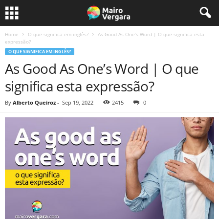
Home
O que significa em inglês?
As Good As One’s Word | O que significa esta
expressão?
O QUE SIGNIFICA EM INGLÊS?
As Good As One’s Word | O que
significa esta expressão?
By
Alberto Queiroz
-
Sep 19, 2022
2415
0