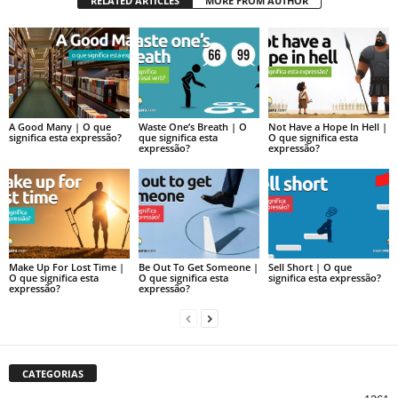
RELATED ARTICLES
MORE FROM AUTHOR
A Good Many | O que
Waste One’s Breath | O
Not Have a Hope In Hell |
significa esta expressão?
que significa esta
O que significa esta
expressão?
expressão?
Make Up For Lost Time |
Be Out To Get Someone |
Sell Short | O que
O que significa esta
O que significa esta
significa esta expressão?
expressão?
expressão?
CATEGORIAS