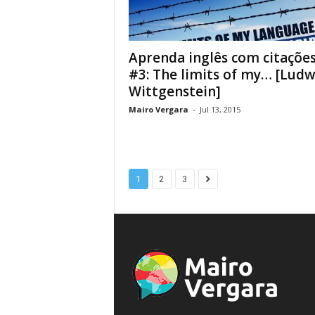
Aprenda inglês com citaçõe
#3: The limits of my… [Ludw
Wittgenstein]
Mairo Vergara
-
Jul 13, 2015
1
2
3