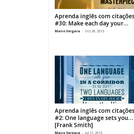
Aprenda inglês com citaçõe
#30: Make each day your…
Mairo Vergara
-
Oct 28, 2015
Aprenda inglês com citaçõe
#2: One language sets you…
[Frank Smith]
Mairo Vergara
-
Jul 11, 2015