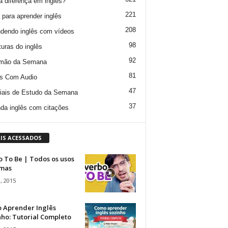
a diferença em inglês?
221
 para aprender inglês
208
dendo inglês com vídeos
98
turas do inglês
92
mão da Semana
81
s Com Audio
47
iais de Estudo da Semana
37
da inglês com citações
IS ACESSADOS
 To Be | Todos os usos
rmas
, 2015
 Aprender Inglês
ho: Tutorial Completo