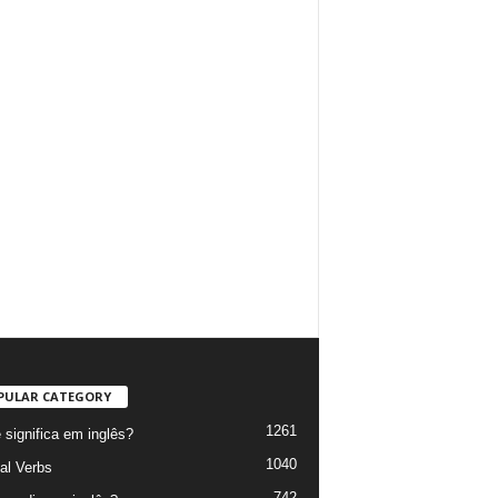
PULAR CATEGORY
1261
 significa em inglês?
1040
al Verbs
742