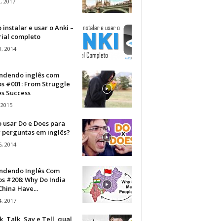
, 2017
instalar e usar o Anki –
rial completo
, 2014
ndendo inglês com
os #001: From Struggle
s Success
 2015
 usar Do e Does para
r perguntas em inglês?
, 2014
ndendo Inglês Com
s #208: Why Do India
hina Have...
, 2017
, Talk, Say e Tell, qual