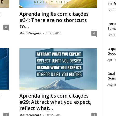
a di
Feb 5,
s
Aprenda inglês com citações
#34: There are no shortcuts
Estru
to…
0
Sem
Mairo Vergara
-
Nov 3, 2015
0
Feb 19
O que
Good
Apr 13
Qual 
Goin
Aug 15
s
Aprenda inglês com citações
#29: Attract what you expect,
reflect what…
Mairo Vergara
-
Oct 27, 2015
1
1