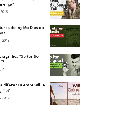
ferença?
 2015
turas do Inglês: Dias da
ana
, 2019
 significa “So Far So
”?
, 2015
a diferença entre Will e
g To?
, 2017