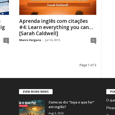
s
Aprenda inglês com citações
ig
#4: Learn everything you can…
[Sarah Caldwell]
Mairo Vergara
-
Jul 14, 2015
2
0
Page 1 of 3
EVEN MORE NEWS
PO
O que
Como se diz “Seja o que for”
em inglês?
Phras
Aug 6, 2026