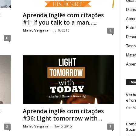
Qual 
Dicas
s
Aprenda inglês com citações
Apren
#1: If you talk to a man…...
Estru
Mairo Vergara
-
Jul 9, 2015
6
Resu
16
Texto
Mater
Apren
MA
Verbo
e fo
Oct 30
s
Aprenda inglês com citações
#36: Light tomorrow with…
Como
Mairo Vergara
-
Nov 5, 2015
2
3
Sozin