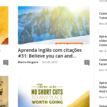
Oct 29
Como 
Tuto
Nov 20
Apre
víde
Come
s
Aprenda inglês com citações
Apr 6,
#31: Believe you can and…
Como
Mairo Vergara
-
Oct 29, 2015
7
0
faze
Dec 16
Apre
Vídeo
And C
Nov 24
Speak