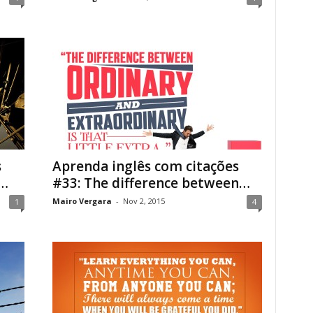
s
Aprenda inglês com citações
h…
#33: The difference between…
Mairo Vergara
-
Nov 2, 2015
1
4