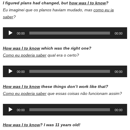
I figured plans had changed, but
how was I to know
?
Eu imaginei que os planos haviam mudado, mas
como eu ia
saber
?
Audio
00:00
00:00
Player
How was I to know
which was the right one?
Como eu poderia saber
qual era o certo?
Audio
00:00
00:00
Player
How was I to know
these things don’t work like that?
Como eu poderia saber
que essas coisas não funcionam assim?
Audio
00:00
00:00
Player
How was I to know
?
I was 11 years old!