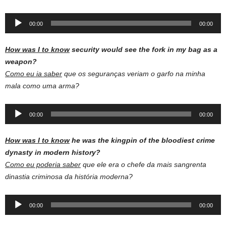
Audio
00:00
00:00
Player
How was I to know
security would see the fork in my bag as a
weapon?
Como eu ia saber
que os seguranças veriam o garfo na minha
mala como uma arma?
Audio
00:00
00:00
Player
How was I to know
he was the kingpin of the bloodiest crime
dynasty in modern history?
Como eu poderia saber
que ele era o chefe da mais sangrenta
dinastia criminosa da história moderna?
Audio
00:00
00:00
Player