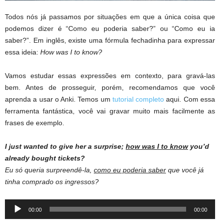
Todos nós já passamos por situações em que a única coisa que
podemos dizer é “Como eu poderia saber?” ou “Como eu ia
saber?”. Em inglês, existe uma fórmula fechadinha para expressar
essa ideia:
How was I to know?
Vamos estudar essas expressões em contexto, para gravá-las
bem. Antes de prosseguir, porém, recomendamos que você
aprenda a usar o Anki. Temos um
tutorial completo
aqui. Com essa
ferramenta fantástica, você vai gravar muito mais facilmente as
frases de exemplo.
I just wanted to give her a surprise;
how was I to know
you’d
already bought tickets?
Eu só queria surpreendê-la,
como eu poderia saber
que você já
tinha comprado os ingressos?
Audio
00:00
00:00
Player