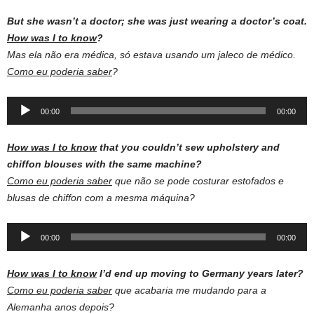
But she wasn’t a doctor; she was just wearing a doctor’s coat.
How was I to know
?
Mas ela não era médica, só estava usando um jaleco de médico.
Como eu poderia saber
?
Audio
00:00
00:00
Player
How was I to know
that you couldn’t sew upholstery and
chiffon blouses with the same machine?
Como eu poderia saber
que não se pode costurar estofados e
blusas de chiffon com a mesma máquina?
Audio
00:00
00:00
Player
How was I to know
I’d end up moving to Germany years later?
Como eu poderia saber
que acabaria me mudando para a
Alemanha anos depois?