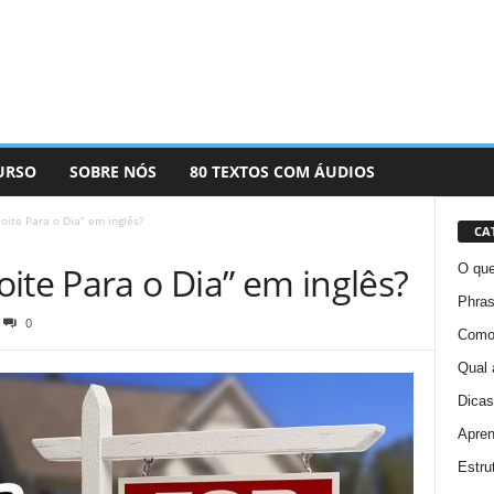
URSO
SOBRE NÓS
80 TEXTOS COM ÁUDIOS
oite Para o Dia” em inglês?
CA
ite Para o Dia” em inglês?
O que
Phras
0
Como 
Qual 
Dicas
Apren
Estru