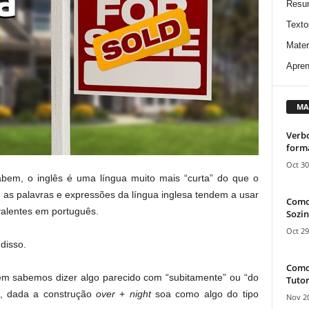
Resu
Texto
Mater
Apren
MA
Verbo
form
Oct 30
bem, o inglês é uma língua muito mais “curta” do que o
 as palavras e expressões da língua inglesa tendem a usar
Como
alentes em português.
Sozin
Oct 29
disso.
Como 
bem sabemos dizer algo parecido com “subitamente” ou “do
Tutor
 dada a construção
over
+
night
soa como algo do tipo
Nov 20