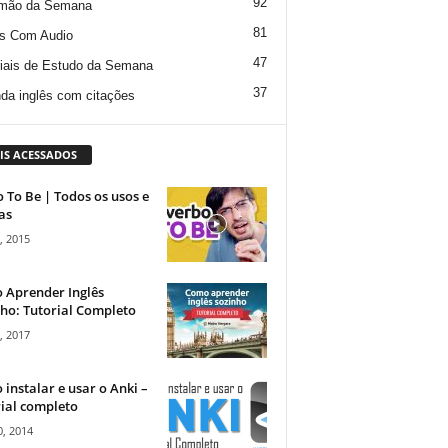
92
mão da Semana
81
s Com Audio
47
iais de Estudo da Semana
37
da inglês com citações
IS ACESSADOS
 To Be | Todos os usos e
as
, 2015
 Aprender Inglês
ho: Tutorial Completo
, 2017
instalar e usar o Anki –
ial completo
, 2014