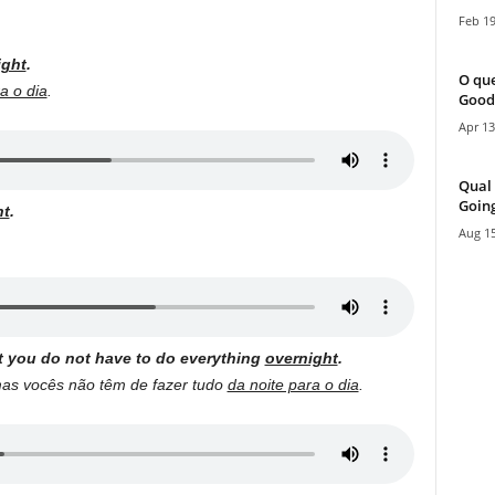
Feb 19
ight
.
O que
a o dia
.
Good
Apr 13
Qual 
Going
ht
.
Aug 15
but you do not have to do everything
overnight
.
 mas vocês não têm de fazer tudo
da noite para o dia
.