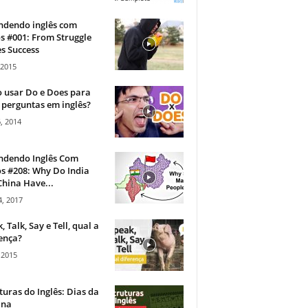
ndendo inglês com
s #001: From Struggle
s Success
 2015
 usar Do e Does para
 perguntas em inglês?
, 2014
ndendo Inglês Com
s #208: Why Do India
hina Have...
, 2017
, Talk, Say e Tell, qual a
ença?
 2015
turas do Inglês: Dias da
na