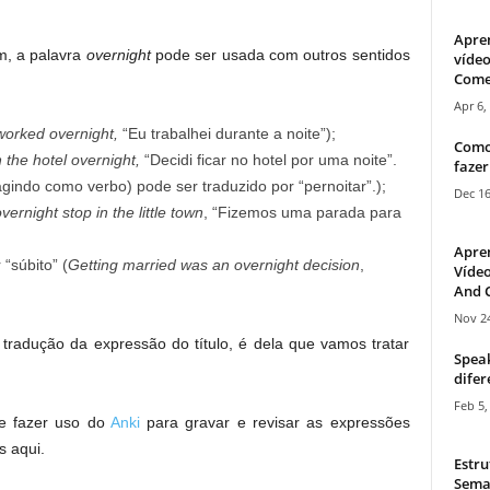
Apre
, a palavra
overnight
pode ser usada com outros sentidos
vídeo
Come
Apr 6,
worked overnight,
“Eu trabalhei durante a noite”);
Como
n the hotel overnight,
“Decidi ficar no hotel por uma noite”.
fazer
gindo como verbo) pode ser traduzido por “pernoitar”.);
Dec 16
rnight stop in the little town
, “Fizemos uma parada para
Apre
 “súbito” (
Getting married was an overnight decision
,
Vídeo
And C
Nov 24
tradução da expressão do título, é dela que vamos tratar
Speak
difer
Feb 5,
e fazer uso do
Anki
para gravar e revisar as expressões
s aqui.
Estru
Sema