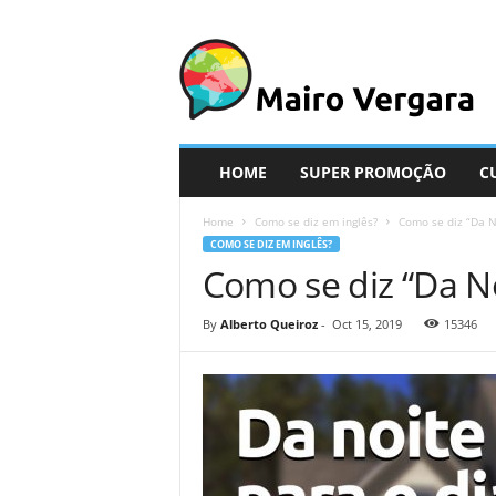
M
a
i
r
o
V
e
HOME
SUPER PROMOÇÃO
C
r
g
Home
Como se diz em inglês?
Como se diz “Da N
a
COMO SE DIZ EM INGLÊS?
r
Como se diz “Da No
a
By
Alberto Queiroz
-
Oct 15, 2019
15346