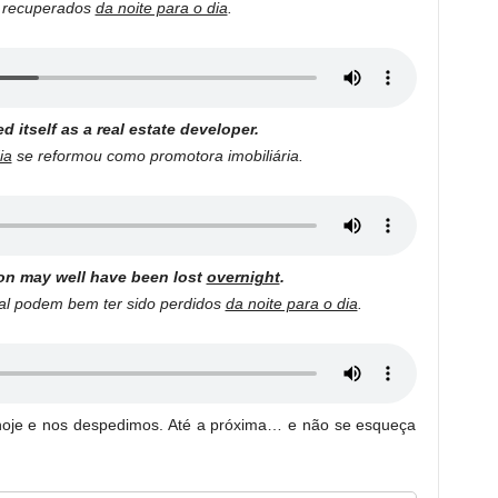
o recuperados
da noite para o dia
.
d itself as a real estate developer.
ia
se reformou como promotora imobiliária.
tion may well have been lost
overnight
.
nal podem bem ter sido perdidos
da noite para o dia
.
hoje e nos despedimos. Até a próxima… e não se esqueça