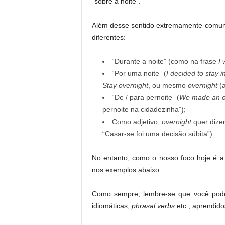
“sobre a noite”.
Além desse sentido extremamente comum
diferentes:
“Durante a noite” (como na frase
I 
“Por uma noite” (
I decided to stay i
Stay overnight
, ou mesmo
overnight
(a
“De / para pernoite” (
We made an ove
pernoite na cidadezinha”);
Como adjetivo,
overnight
quer dizer
“Casar-se foi uma decisão súbita”).
No entanto, como o nosso foco hoje é a 
nos exemplos abaixo.
Como sempre, lembre-se que você pod
idiomáticas,
phrasal verbs
etc., aprendido