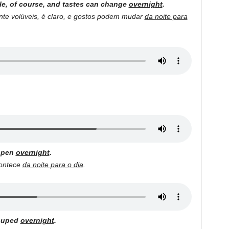
kle, of course, and tastes can change
overnight
.
nte volúveis, é claro, e gostos podem mudar
da noite para
appen
overnight
.
contece
da noite para o dia
.
couped
overnight
.