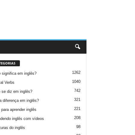
TEGORIAS
1262
 significa em inglês?
1040
al Verbs
742
se diz em inglês?
321
a diferença em inglês?
221
 para aprender inglês
208
dendo inglês com vídeos
98
turas do inglês