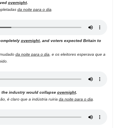
eved
overnight
.
mpletadas
da noite para o dia
.
completely
overnight
, and voters expected Britain to
e mudado
da noite para o dia
, e os eleitores esperava que a
ido.
se the industry would collapse
overnight
.
o, é claro que a indústria ruiria
da noite para o dia
.