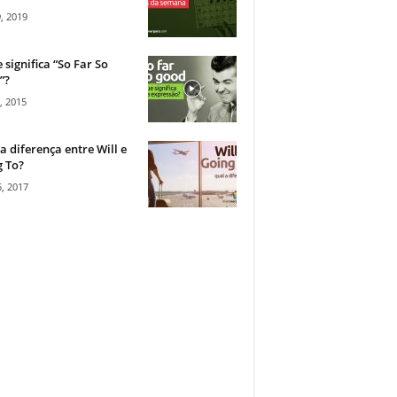
, 2019
 significa “So Far So
”?
, 2015
a diferença entre Will e
 To?
, 2017