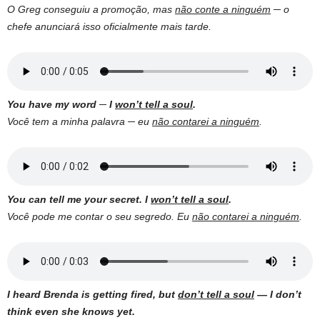
O Greg conseguiu a promoção, mas
não conte a ninguém
─ o
chefe anunciará isso oficialmente mais tarde.
You have my word ─ I
won’t tell a soul
.
Você tem a minha palavra ─ eu
não contarei a ninguém
.
You can tell me your secret. I
won’t tell a soul
.
Você pode me contar o seu segredo. Eu
não contarei a ninguém
.
I heard Brenda is getting fired, but
don’t tell a soul
— I don’t
think even she knows yet.