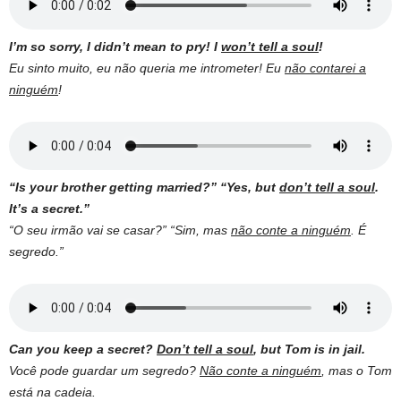
I’m so sorry, I didn’t mean to pry! I
won’t tell a soul
!
Eu sinto muito, eu não queria me intrometer! Eu
não contarei a
ninguém
!
“Is your brother getting married?” “Yes, but
don’t tell a soul
.
It’s a secret.”
“O seu irmão vai se casar?” “Sim, mas
não conte a ninguém
.
É
segredo.”
Can you keep a secret?
Don’t tell a soul
, but Tom is in jail.
Você pode guardar um segredo?
Não conte a ninguém
, mas o Tom
está na cadeia.