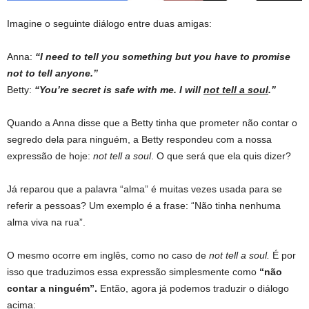
Imagine o seguinte diálogo entre duas amigas:
Anna:
“I need to tell you something but you have to promise
not to tell anyone.”
Betty:
“You’re secret is safe with me. I will
not tell a soul
.”
Quando a Anna disse que a Betty tinha que prometer não contar o
segredo dela para ninguém, a Betty respondeu com a nossa
expressão de hoje:
not tell a soul
. O que será que ela quis dizer?
Já reparou que a palavra “alma” é muitas vezes usada para se
referir a pessoas? Um exemplo é a frase: “Não tinha nenhuma
alma viva na rua”.
O mesmo ocorre em inglês, como no caso de
not tell a soul.
É por
isso que traduzimos essa expressão simplesmente como
“não
contar a ninguém”.
Então, agora já podemos traduzir o diálogo
acima: