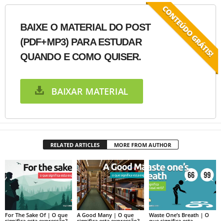
BAIXE O MATERIAL DO POST
(PDF+MP3) PARA ESTUDAR
QUANDO E COMO QUISER.
BAIXAR MATERIAL
RELATED ARTICLES
MORE FROM AUTHOR
For The Sake Of | O que
A Good Many | O que
Waste One’s Breath | O
significa esta expressão?
significa esta expressão?
que significa esta