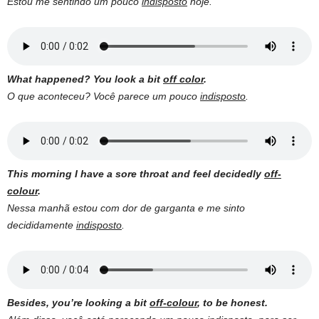
Estou me sentindo um pouco
indisposto
hoje.
What happened? You look a bit
off color
.
O que aconteceu? Você parece um pouco
indisposto
.
This morning I have a sore throat and feel decidedly
off-
colour
.
Nessa manhã estou com dor de garganta e me sinto
decididamente
indisposto
.
Besides, you’re looking a bit
off-colour
, to be honest.