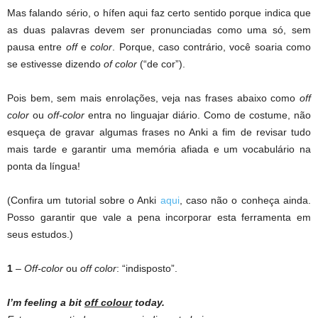
Mas falando sério, o hífen aqui faz certo sentido porque indica que
as duas palavras devem ser pronunciadas como uma só, sem
pausa entre
off
e
color
. Porque, caso contrário, você soaria como
se estivesse dizendo
of color
(“de cor”).
Pois bem, sem mais enrolações, veja nas frases abaixo como
off
color
ou
off-color
entra no linguajar diário. Como de costume, não
esqueça de gravar algumas frases no Anki a fim de revisar tudo
mais tarde e garantir uma memória afiada e um vocabulário na
ponta da língua!
(Confira um tutorial sobre o Anki
aqui
, caso não o conheça ainda.
Posso garantir que vale a pena incorporar esta ferramenta em
seus estudos.)
1
–
Off-color
ou
off color
: “indisposto”.
I’m feeling a bit
off colour
today.