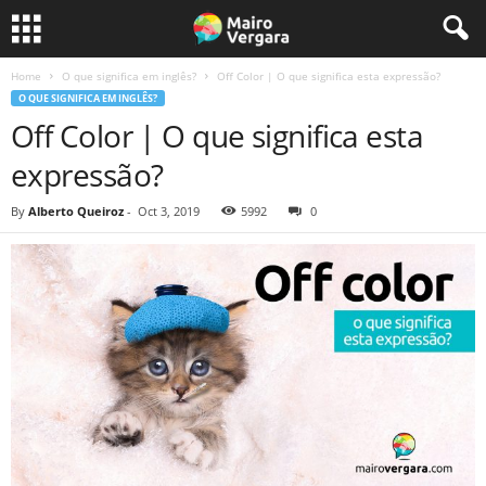
Home
O que significa em inglês?
Off Color | O que significa esta expressão?
O QUE SIGNIFICA EM INGLÊS?
Off Color | O que significa esta
expressão?
By
Alberto Queiroz
-
Oct 3, 2019
5992
0