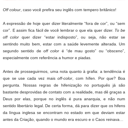
Off colour
, caso você prefira seu inglês com tempero britânico!
A expressão de hoje quer dizer literalmente “fora de cor”, ou “sem
cor”. E assim fica fácil de você lembrar o que ela quer dizer.
To be
off color
quer dizer “estar indisposto”, ou seja, não estar se
sentindo muito bem, estar com a saúde levemente alterada. Um
segundo sentido de
off color
é “de mau gosto” ou “obsceno”,
especialmente com referência a humor e piadas.
Antes de prosseguirmos, uma nota quanto à grafia: a tendência é
que se use cada vez mais
off-color
, com hífen. Por que? Boa
pergunta. Nossas regras de hifenização no português já são
bastante desprovidas de contato com a realidade, mas dê graças a
Deus por elas, porque no inglês é pura anarquia, e não num
sentido libertário legal. De certa forma, dá para dizer que os hifens
da língua inglesa se encontram no estado em que deviam estar
antes da Criação, quando o mundo era escuro e o Caos reinava…