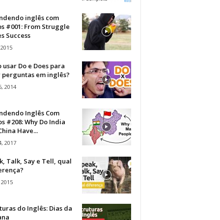
ndendo inglês com
os #001: From Struggle
s Success
 2015
 usar Do e Does para
r perguntas em inglês?
, 2014
ndendo Inglês Com
s #208: Why Do India
hina Have...
, 2017
, Talk, Say e Tell, qual
ferença?
 2015
turas do Inglês: Dias da
ana