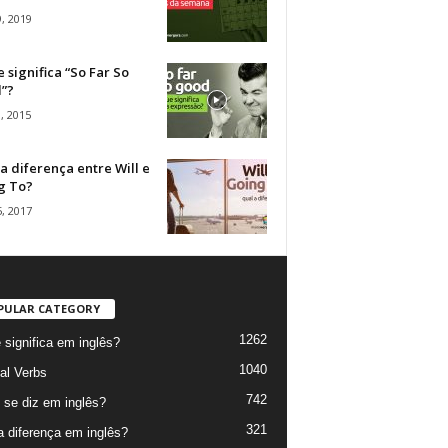
, 2019
 significa “So Far So
”?
, 2015
a diferença entre Will e
g To?
, 2017
PULAR CATEGORY
1262
 significa em inglês?
1040
al Verbs
742
se diz em inglês?
321
a diferença em inglês?