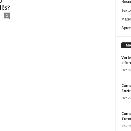
o
Resu
lês?
Texto
2
Mater
Apren
MA
Verbo
e fo
Oct 30
Como
Sozin
Oct 29
Como 
Tuto
Nov 20