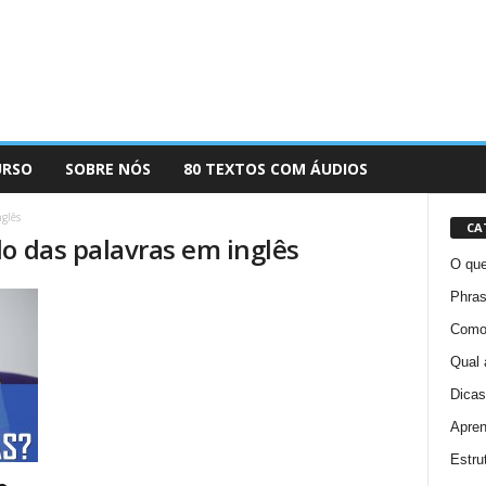
URSO
SOBRE NÓS
80 TEXTOS COM ÁUDIOS
glês
CA
o das palavras em inglês
O que
Phras
Como 
Qual 
Dicas
Apren
Estru