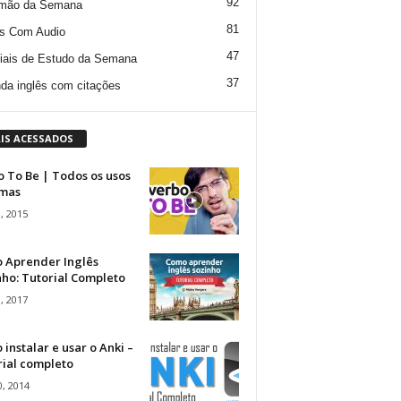
92
mão da Semana
81
s Com Audio
47
iais de Estudo da Semana
37
da inglês com citações
IS ACESSADOS
 To Be | Todos os usos
rmas
, 2015
 Aprender Inglês
ho: Tutorial Completo
, 2017
instalar e usar o Anki –
rial completo
, 2014