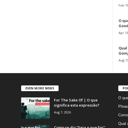
Feb 19
O que
Good
Apr 13
Qual 
Goin
Aug 15
EVEN MORE NEWS
PO
O que
For The Sake Of | O que
significa esta expressão?
Phras
Aug 7, 2026
Como 
Qual 
Como se diz “Seja o que for”