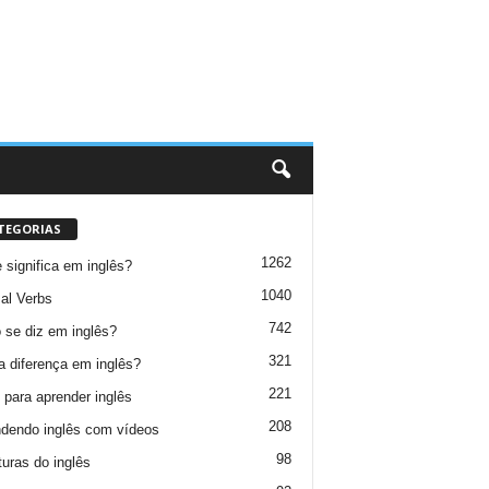
TEGORIAS
1262
 significa em inglês?
1040
al Verbs
742
se diz em inglês?
321
a diferença em inglês?
221
 para aprender inglês
208
dendo inglês com vídeos
98
turas do inglês