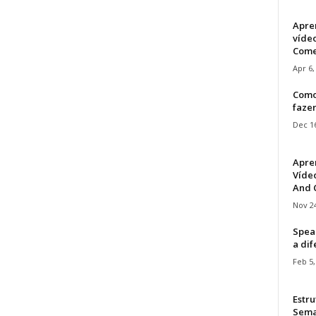
Apre
víde
Come
Apr 6,
Como
faze
Dec 16
Apre
Vídeo
And C
Nov 24
Speak
a di
Feb 5,
Estru
Sem