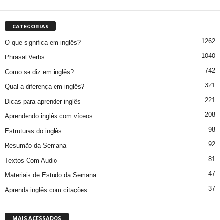
CATEGORIAS
1262
O que significa em inglês?
1040
Phrasal Verbs
742
Como se diz em inglês?
321
Qual a diferença em inglês?
221
Dicas para aprender inglês
208
Aprendendo inglês com vídeos
98
Estruturas do inglês
92
Resumão da Semana
81
Textos Com Audio
47
Materiais de Estudo da Semana
37
Aprenda inglês com citações
MAIS ACESSADOS