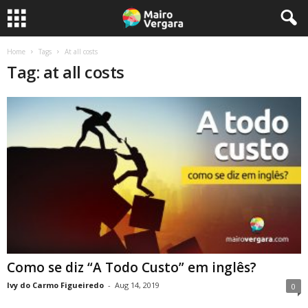
Home
Tags
At all costs
Tag: at all costs
Como se diz “A Todo Custo” em inglês?
Ivy do Carmo Figueiredo
-
Aug 14, 2019
0