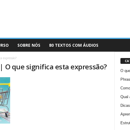
URSO
SOBRE NÓS
80 TEXTOS COM ÁUDIOS
ta expressão?
CA
| O que significa esta expressão?
O que
Phras
Como 
Qual 
Dicas
Apren
Estru