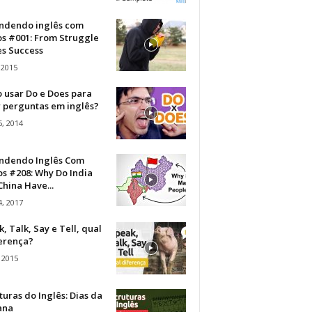
ndendo inglês com
os #001: From Struggle
s Success
 2015
 usar Do e Does para
r perguntas em inglês?
, 2014
ndendo Inglês Com
s #208: Why Do India
hina Have...
, 2017
, Talk, Say e Tell, qual
ferença?
 2015
turas do Inglês: Dias da
ana