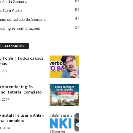
92
mão da Semana
81
s Com Audio
47
iais de Estudo da Semana
37
da inglês com citações
IS ACESSADOS
 To Be | Todos os usos
rmas
, 2015
 Aprender Inglês
ho: Tutorial Completo
, 2017
instalar e usar o Anki –
rial completo
, 2014