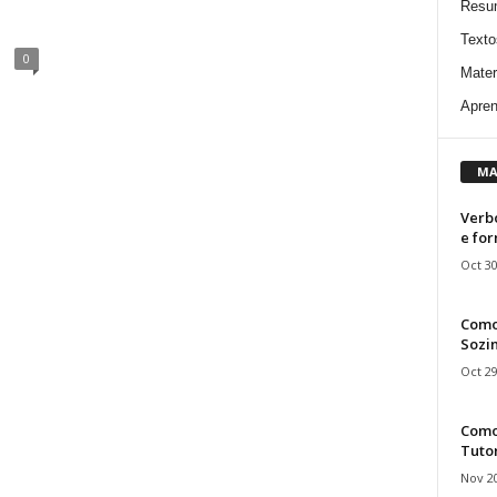
Resu
Texto
0
Mater
Apren
MA
Verbo
e fo
Oct 30
Como
Sozin
Oct 29
Como 
Tuto
Nov 20