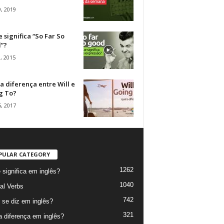
, 2019
 significa “So Far So
”?
, 2015
a diferença entre Will e
g To?
, 2017
PULAR CATEGORY
1262
 significa em inglês?
1040
al Verbs
742
se diz em inglês?
321
a diferença em inglês?