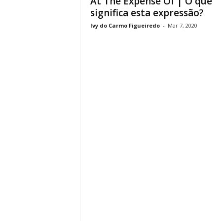
At The Expense Of | O que
significa esta expressão?
Ivy do Carmo Figueiredo
-
Mar 7, 2020