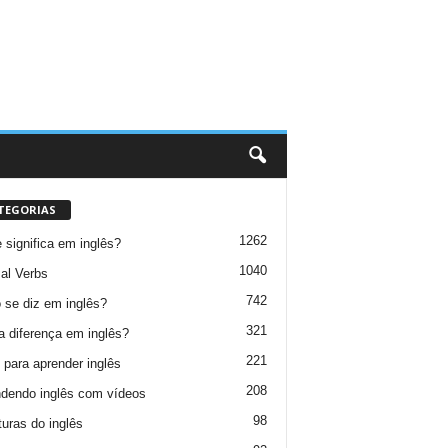
TEGORIAS
1262
 significa em inglês?
1040
al Verbs
742
se diz em inglês?
321
a diferença em inglês?
221
 para aprender inglês
208
dendo inglês com vídeos
98
turas do inglês