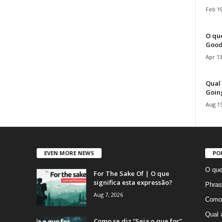
Feb 19
O que
Good
Apr 13
Qual 
Goin
Aug 15
EVEN MORE NEWS
PO
O que
For The Sake Of | O que
significa esta expressão?
Phras
Aug 7, 2026
Como 
Qual 
Como se diz “Seja o que for”