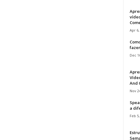
Apre
víde
Come
Apr 6,
Como
faze
Dec 16
Apre
Vídeo
And C
Nov 24
Speak
a di
Feb 5,
Estru
Sem