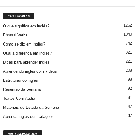
CATEGORIAS
1262
O que significa em inglês?
1040
Phrasal Verbs
742
Como se diz em inglês?
321
Qual a diferença em inglês?
221
Dicas para aprender inglês
208
Aprendendo inglês com vídeos
98
Estruturas do inglês
92
Resumão da Semana
81
Textos Com Audio
47
Materiais de Estudo da Semana
37
Aprenda inglês com citações
MAIS ACESSADOS