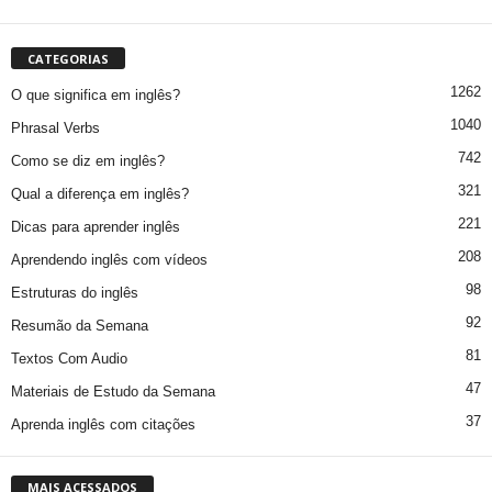
CATEGORIAS
1262
O que significa em inglês?
1040
Phrasal Verbs
742
Como se diz em inglês?
321
Qual a diferença em inglês?
221
Dicas para aprender inglês
208
Aprendendo inglês com vídeos
98
Estruturas do inglês
92
Resumão da Semana
81
Textos Com Audio
47
Materiais de Estudo da Semana
37
Aprenda inglês com citações
MAIS ACESSADOS