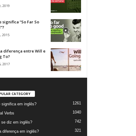
, 2019
 significa “So Far So
”?
, 2015
a diferença entre Will e
g To?
, 2017
PULAR CATEGORY
1261
 significa em inglês?
1040
al Verbs
742
se diz em inglês?
321
a diferença em inglês?