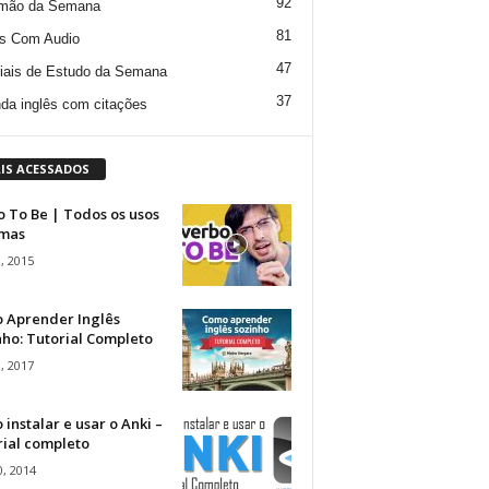
92
mão da Semana
81
s Com Audio
47
iais de Estudo da Semana
37
da inglês com citações
IS ACESSADOS
 To Be | Todos os usos
rmas
, 2015
 Aprender Inglês
ho: Tutorial Completo
, 2017
instalar e usar o Anki –
rial completo
, 2014