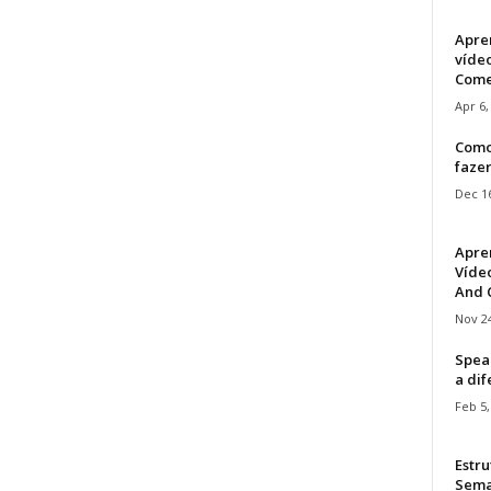
Apre
víde
Come
Apr 6,
Como
faze
Dec 16
Apre
Vídeo
And C
Nov 24
Speak
a di
Feb 5,
Estru
Sem