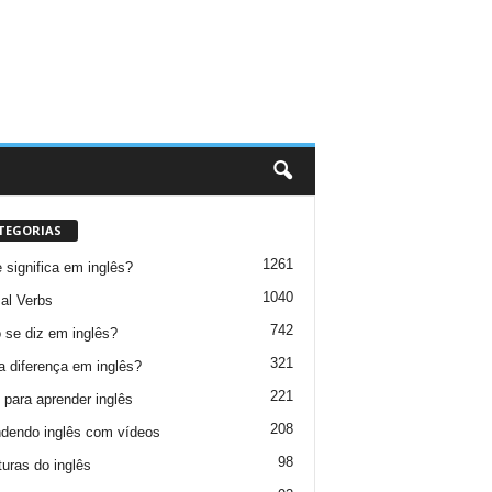
TEGORIAS
1261
 significa em inglês?
1040
al Verbs
742
se diz em inglês?
321
a diferença em inglês?
221
 para aprender inglês
208
dendo inglês com vídeos
98
turas do inglês