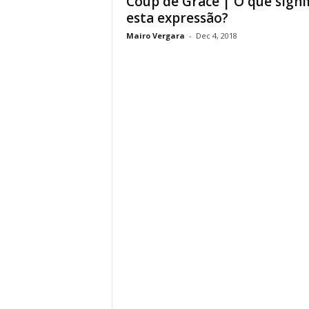
Coup de Grâce | O que signif
esta expressão?
Mairo Vergara
-
Dec 4, 2018