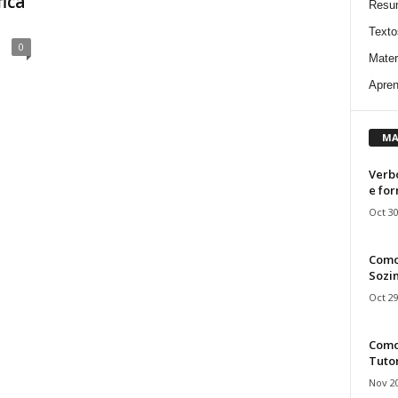
ica
Resu
Texto
0
Mater
Apren
MA
Verbo
e fo
Oct 30
Como
Sozin
Oct 29
Como 
Tuto
Nov 20