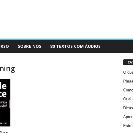
URSO
SOBRE NÓS
80 TEXTOS COM ÁUDIOS
CA
aning
O que
Phras
Como 
Qual 
Dicas
Apren
Estru