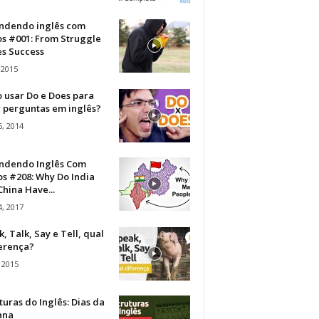
ndendo inglês com
os #001: From Struggle
s Success
 2015
 usar Do e Does para
r perguntas em inglês?
, 2014
ndendo Inglês Com
s #208: Why Do India
hina Have...
, 2017
, Talk, Say e Tell, qual
ferença?
 2015
turas do Inglês: Dias da
ana