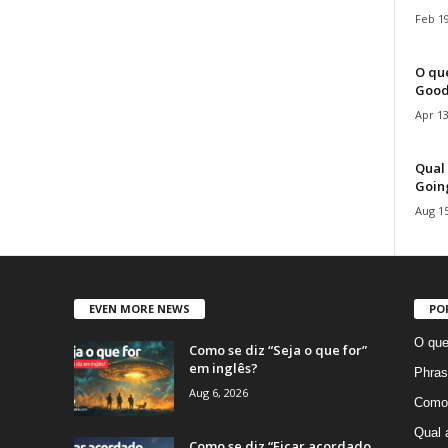
Feb 19
O que
Good
Apr 13
Qual 
Goin
Aug 15
EVEN MORE NEWS
PO
O que
Como se diz “Seja o que for”
em inglês?
Phras
Aug 6, 2026
Como 
Qual 
Como se diz “Ficar acordado