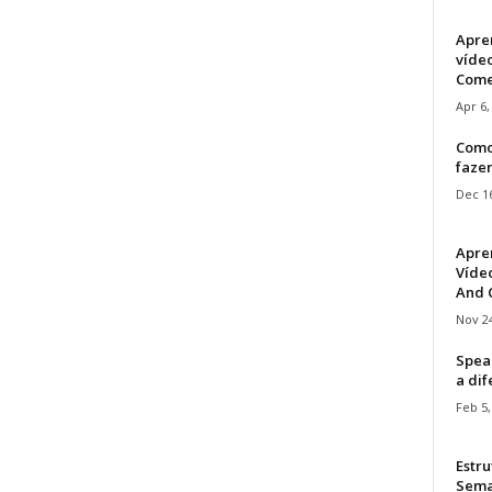
Apre
víde
Come
Apr 6,
Como
faze
Dec 16
Apre
Vídeo
And C
Nov 24
Speak
a di
Feb 5,
Estru
Sem