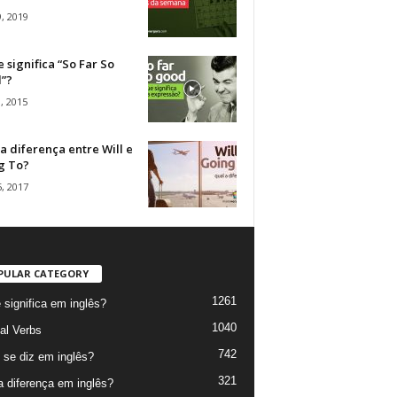
, 2019
 significa “So Far So
”?
, 2015
a diferença entre Will e
g To?
, 2017
PULAR CATEGORY
1261
 significa em inglês?
1040
al Verbs
742
se diz em inglês?
321
a diferença em inglês?