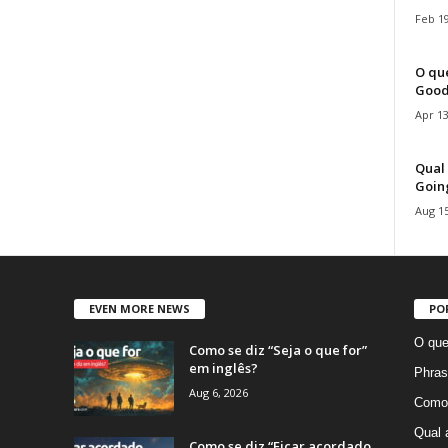
Feb 19
O que
Good
Apr 13
Qual 
Goin
Aug 15
EVEN MORE NEWS
PO
O que
Como se diz “Seja o que for”
em inglês?
Phras
Aug 6, 2026
Como 
Qual 
Como se diz “Ficar acordado