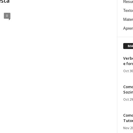
esta
Resu
Texto
0
Mater
Apren
MA
Verbo
e fo
Oct 30
Como
Sozin
Oct 29
Como 
Tuto
Nov 20