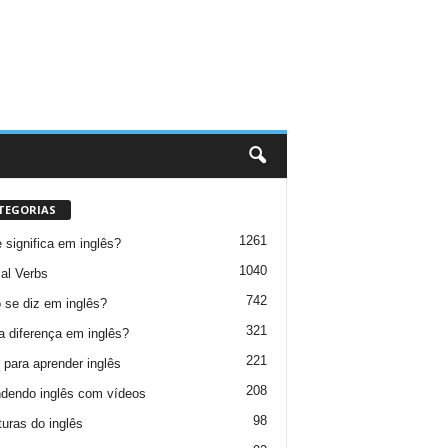
TEGORIAS
1261
 significa em inglês?
1040
al Verbs
742
se diz em inglês?
321
a diferença em inglês?
221
 para aprender inglês
208
dendo inglês com vídeos
98
turas do inglês