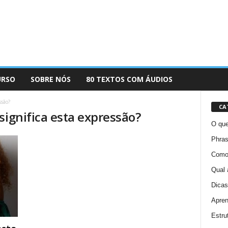
URSO
SOBRE NÓS
80 TEXTOS COM ÁUDIOS
ssão?
CA
significa esta expressão?
O que
Phras
Como 
Qual 
Dicas
Apren
Estru