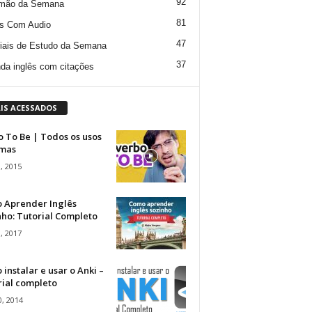
92
mão da Semana
81
s Com Audio
47
iais de Estudo da Semana
37
da inglês com citações
IS ACESSADOS
 To Be | Todos os usos
rmas
, 2015
 Aprender Inglês
ho: Tutorial Completo
, 2017
instalar e usar o Anki –
rial completo
, 2014