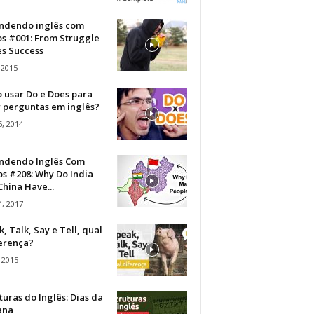
ndendo inglês com
os #001: From Struggle
s Success
 2015
 usar Do e Does para
r perguntas em inglês?
, 2014
ndendo Inglês Com
s #208: Why Do India
hina Have...
, 2017
, Talk, Say e Tell, qual
ferença?
 2015
turas do Inglês: Dias da
ana