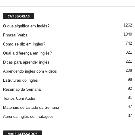
CATEGORIAS
1262
O que significa em inglês?
1040
Phrasal Verbs
742
Como se diz em inglês?
321
Qual a diferença em inglês?
221
Dicas para aprender inglês
208
Aprendendo inglês com vídeos
98
Estruturas do inglês
92
Resumão da Semana
81
Textos Com Audio
47
Materiais de Estudo da Semana
37
Aprenda inglês com citações
MAIS ACESSADOS