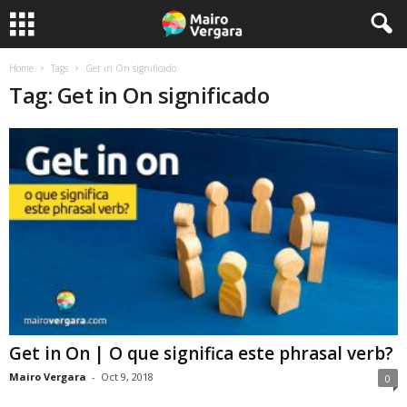
Home
Tags
Get in On significado
Tag: Get in On significado
Get in On | O que significa este phrasal verb?
Mairo Vergara
-
Oct 9, 2018
0