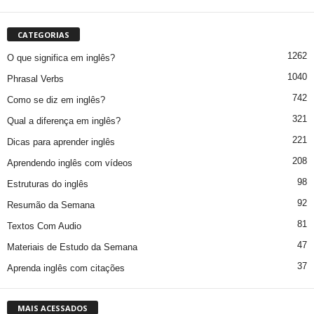
CATEGORIAS
1262
O que significa em inglês?
1040
Phrasal Verbs
742
Como se diz em inglês?
321
Qual a diferença em inglês?
221
Dicas para aprender inglês
208
Aprendendo inglês com vídeos
98
Estruturas do inglês
92
Resumão da Semana
81
Textos Com Audio
47
Materiais de Estudo da Semana
37
Aprenda inglês com citações
MAIS ACESSADOS