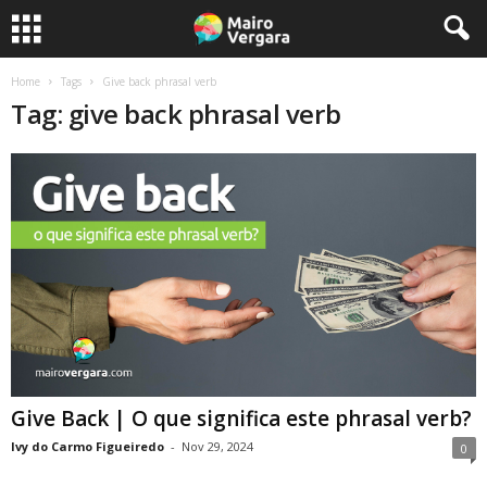
Home
Tags
Give back phrasal verb
Tag: give back phrasal verb
Give Back | O que significa este phrasal verb?
Ivy do Carmo Figueiredo
-
Nov 29, 2024
0