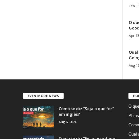
Feb 19
O que
Good
Apr 13
Qual 
Goin
Aug 15
EVEN MORE NEWS
PO
O que
Como se diz “Seja o que for”
em inglês?
Phras
Aug 6, 2026
Como 
Qual 
Como se diz “Ficar acordado