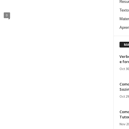
Resu
Texto
0
Mater
Apren
MA
Verbo
e fo
Oct 30
Como
Sozin
Oct 29
Como 
Tuto
Nov 20