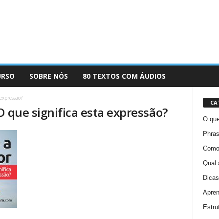
URSO
SOBRE NÓS
80 TEXTOS COM ÁUDIOS
expressão?
CA
O que significa esta expressão?
O que
Phras
Como 
Qual 
Dicas
Apren
Estru