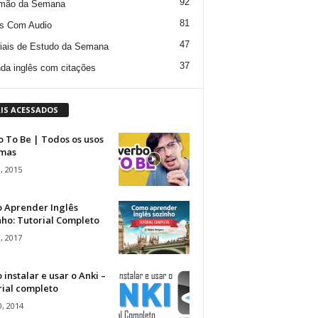
92
mão da Semana
81
s Com Audio
47
iais de Estudo da Semana
37
da inglês com citações
IS ACESSADOS
 To Be | Todos os usos
rmas
, 2015
 Aprender Inglês
ho: Tutorial Completo
, 2017
instalar e usar o Anki –
rial completo
, 2014