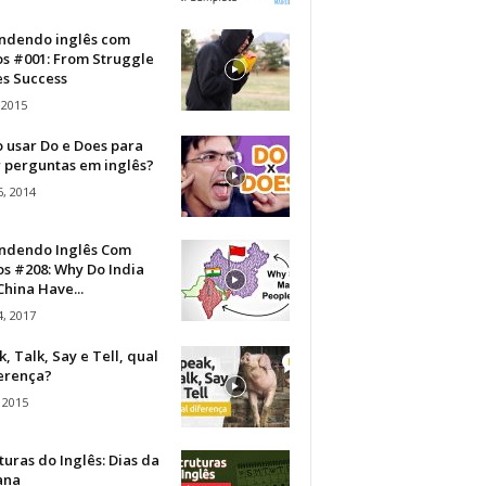
ndendo inglês com
os #001: From Struggle
s Success
 2015
 usar Do e Does para
r perguntas em inglês?
, 2014
ndendo Inglês Com
s #208: Why Do India
hina Have...
, 2017
, Talk, Say e Tell, qual
ferença?
 2015
turas do Inglês: Dias da
ana