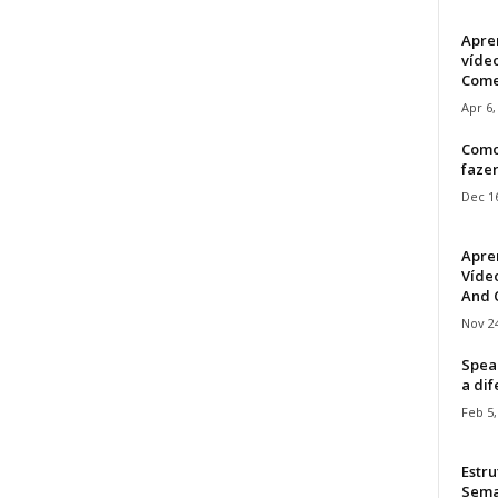
Apre
víde
Come
Apr 6,
Como
faze
Dec 16
Apre
Vídeo
And C
Nov 24
Speak
a di
Feb 5,
Estru
Sem