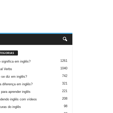
TEGORIAS
1261
 significa em inglês?
1040
al Verbs
742
se diz em inglês?
321
a diferença em inglês?
221
 para aprender inglês
208
dendo inglês com vídeos
98
turas do inglês