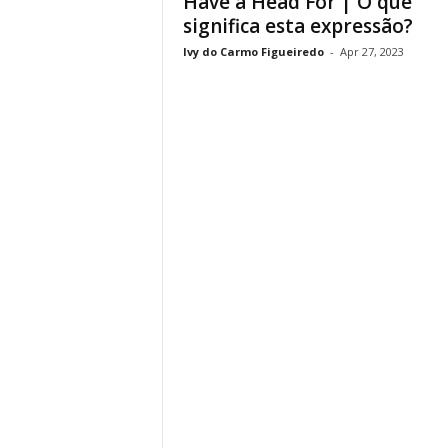
Have a Head For | O que
significa esta expressão?
Ivy do Carmo Figueiredo
-
Apr 27, 2023