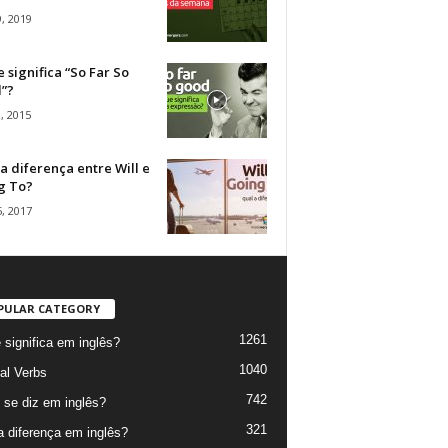
, 2019
 significa “So Far So
”?
, 2015
a diferença entre Will e
g To?
, 2017
PULAR CATEGORY
1261
 significa em inglês?
1040
al Verbs
742
se diz em inglês?
321
a diferença em inglês?