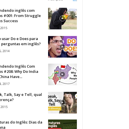
ndendo inglês com
os #001: From Struggle
s Success
 2015
 usar Do e Does para
r perguntas em inglês?
, 2014
ndendo Inglês Com
s #208: Why Do India
hina Have...
, 2017
, Talk, Say e Tell, qual
ferença?
 2015
turas do Inglês: Dias da
ana