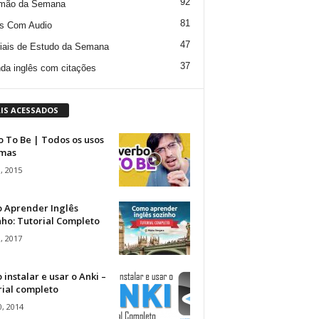
92
mão da Semana
81
s Com Audio
47
iais de Estudo da Semana
37
da inglês com citações
IS ACESSADOS
 To Be | Todos os usos
rmas
, 2015
 Aprender Inglês
ho: Tutorial Completo
, 2017
instalar e usar o Anki –
rial completo
, 2014