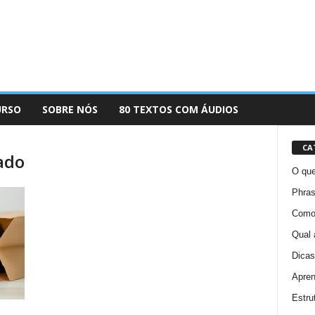
URSO
SOBRE NÓS
80 TEXTOS COM ÁUDIOS
CA
ado
O que
Phras
Como 
Qual 
Dicas
Apren
Estru