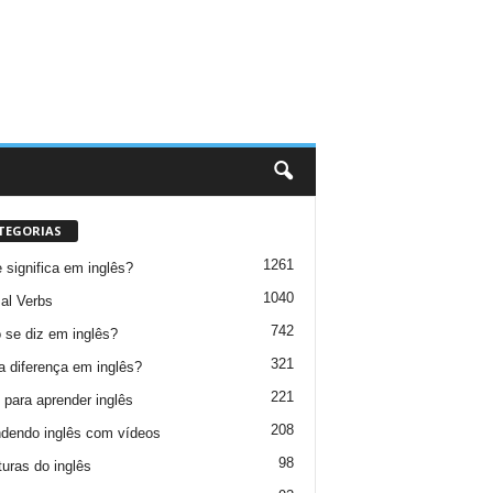
TEGORIAS
1261
 significa em inglês?
1040
al Verbs
742
se diz em inglês?
321
a diferença em inglês?
221
 para aprender inglês
208
dendo inglês com vídeos
98
turas do inglês