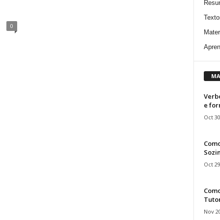
Resu
Texto
0
Mater
Apren
MA
Verbo
e fo
Oct 30
Como
Sozin
Oct 29
Como 
Tuto
Nov 20