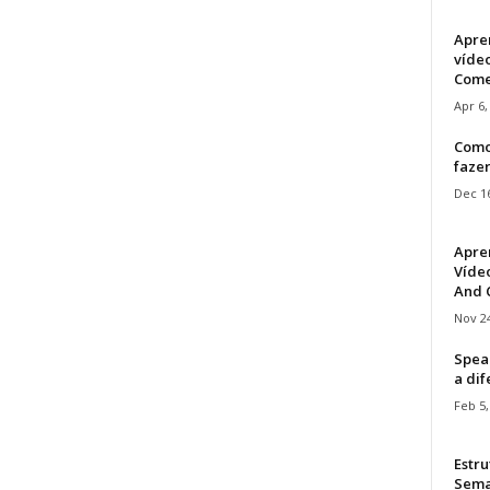
Apre
víde
Come
Apr 6,
Como
faze
Dec 16
Apre
Vídeo
And C
Nov 24
Speak
a di
Feb 5,
Estru
Sem