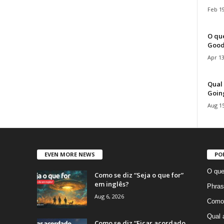
Feb 19
O que
Good
Apr 13
Qual 
Goin
Aug 15
EVEN MORE NEWS
PO
O que
Como se diz “Seja o que for”
em inglês?
Phras
Aug 6, 2026
Como 
Qual 
Como se diz “Ficar acordado