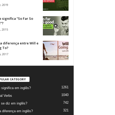
, 2019
 significa “So Far So
”?
, 2015
a diferença entre Will e
g To?
, 2017
PULAR CATEGORY
1261
 significa em inglês?
1040
al Verbs
742
se diz em inglês?
321
a diferença em inglês?