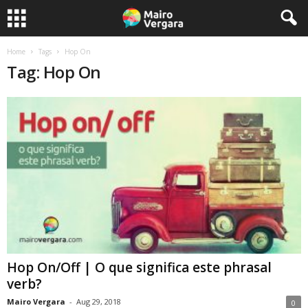
Home
Tags
Hop On
Tag: Hop On
Hop On/Off | O que significa este phrasal
verb?
Mairo Vergara
-
Aug 29, 2018
0