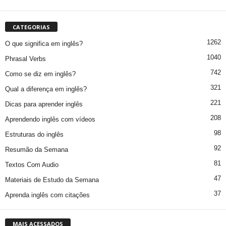
CATEGORIAS
1262
O que significa em inglês?
1040
Phrasal Verbs
742
Como se diz em inglês?
321
Qual a diferença em inglês?
221
Dicas para aprender inglês
208
Aprendendo inglês com vídeos
98
Estruturas do inglês
92
Resumão da Semana
81
Textos Com Audio
47
Materiais de Estudo da Semana
37
Aprenda inglês com citações
MAIS ACESSADOS