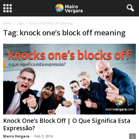
Home
Tags
Knock one’s block off meaning
Tag: knock one’s block off meaning
Knock One’s Block Off | O Que Significa Esta
Expressão?
Mairo Vergara
-
Feb 3, 2016
5