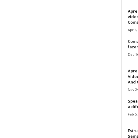
Apre
víde
Come
Apr 6,
Como
faze
Dec 16
Apre
Vídeo
And C
Nov 24
Speak
a di
Feb 5,
Estru
Sem