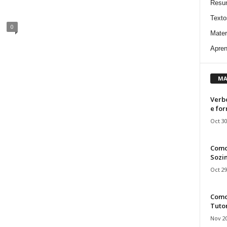
Resu
Texto
0
Mater
Apren
MA
Verbo
e fo
Oct 30
Como
Sozin
Oct 29
Como 
Tuto
Nov 20