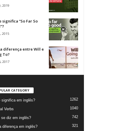
, 2019
 significa “So Far So
”?
, 2015
a diferença entre Will e
g To?
, 2017
PULAR CATEGORY
1262
 significa em inglês?
1040
al Verbs
742
se diz em inglês?
321
a diferença em inglês?