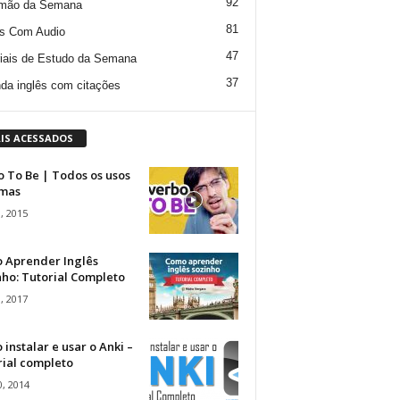
92
mão da Semana
81
s Com Audio
47
iais de Estudo da Semana
37
da inglês com citações
IS ACESSADOS
 To Be | Todos os usos
rmas
, 2015
 Aprender Inglês
ho: Tutorial Completo
, 2017
instalar e usar o Anki –
rial completo
, 2014