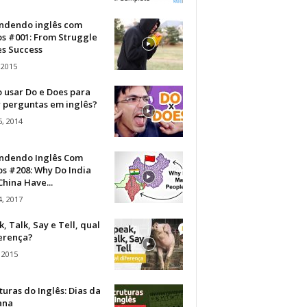
ndendo inglês com
os #001: From Struggle
s Success
 2015
 usar Do e Does para
r perguntas em inglês?
, 2014
ndendo Inglês Com
s #208: Why Do India
hina Have...
, 2017
, Talk, Say e Tell, qual
ferença?
 2015
turas do Inglês: Dias da
ana