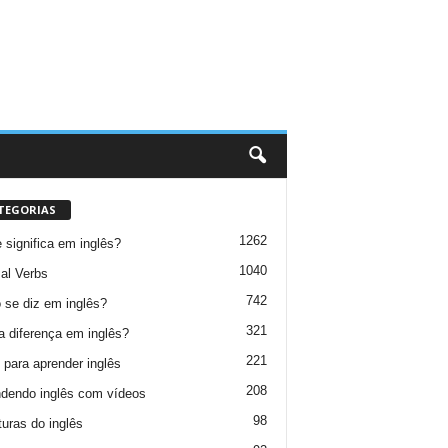
TEGORIAS
1262
 significa em inglês?
1040
al Verbs
742
se diz em inglês?
321
a diferença em inglês?
221
 para aprender inglês
208
dendo inglês com vídeos
98
turas do inglês