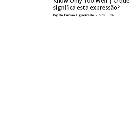
Know Only Too Well | O que
significa esta expressão?
Ivy do Carmo Figueiredo
-
May 8, 2023