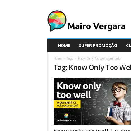
M
a
i
r
o
V
e
HOME
SUPER PROMOÇÃO
C
r
g
Home
Tags
Know Only Too Well significado
a
Tag: Know Only Too Well
r
a