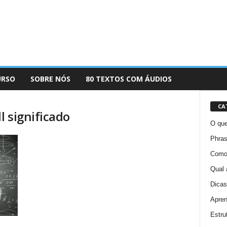
URSO
SOBRE NÓS
80 TEXTOS COM ÁUDIOS
CA
 significado
O que
Phras
Como 
Qual 
Dicas
Apren
Estru