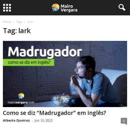
Home
Tags
Lark
Tag: lark
Como se diz “Madrugador” em inglês?
Alberto Queiroz
-
Jun 13, 2023
0