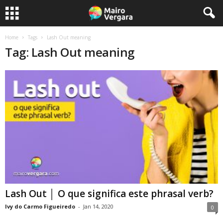
Home
Tags
Lash Out meaning
Tag: Lash Out meaning
Lash Out │ O que significa este phrasal verb?
Ivy do Carmo Figueiredo
-
Jan 14, 2020
0