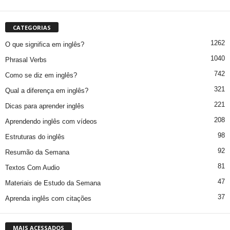
CATEGORIAS
1262
O que significa em inglês?
1040
Phrasal Verbs
742
Como se diz em inglês?
321
Qual a diferença em inglês?
221
Dicas para aprender inglês
208
Aprendendo inglês com vídeos
98
Estruturas do inglês
92
Resumão da Semana
81
Textos Com Audio
47
Materiais de Estudo da Semana
37
Aprenda inglês com citações
MAIS ACESSADOS