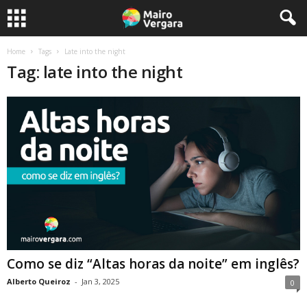
Home
Tags
Late into the night
Tag: late into the night
Como se diz “Altas horas da noite” em inglês?
Alberto Queiroz
-
Jan 3, 2025
0