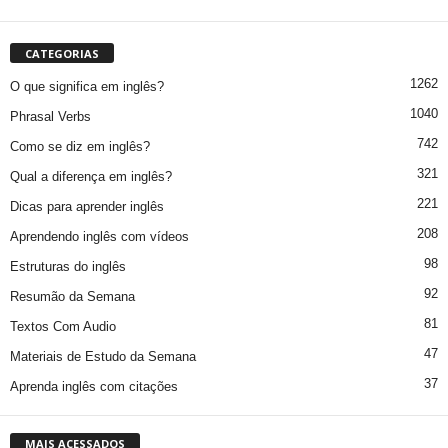
CATEGORIAS
1262
O que significa em inglês?
1040
Phrasal Verbs
742
Como se diz em inglês?
321
Qual a diferença em inglês?
221
Dicas para aprender inglês
208
Aprendendo inglês com vídeos
98
Estruturas do inglês
92
Resumão da Semana
81
Textos Com Audio
47
Materiais de Estudo da Semana
37
Aprenda inglês com citações
MAIS ACESSADOS