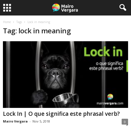
Home
Tags
Lock in meaning
Tag: lock in meaning
Lock In | O que significa este phrasal verb?
Mairo Vergara
-
Nov 5, 2018
0