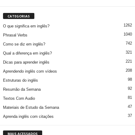
CATEGORIAS
1262
O que significa em inglês?
1040
Phrasal Verbs
742
Como se diz em inglês?
321
Qual a diferença em inglês?
221
Dicas para aprender inglês
208
Aprendendo inglês com vídeos
98
Estruturas do inglês
92
Resumão da Semana
81
Textos Com Audio
47
Materiais de Estudo da Semana
37
Aprenda inglês com citações
MAIS ACESSADOS